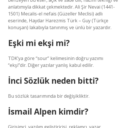
benzeyen bu eser, açık ve sade dili, nazım tekniği ve
anlatımıyla dikkat çekmektedir. Ali Şir Nevai (1441-
1501) Mecalis-el nefais (Güzeller Meclisi) adlı
eserinde, Haydar Harezmis Türk – Guy (Türkçe
konuşan) lakabıyla tanınmış ve ünlü bir yazardır.
Eşki mi ekşi mi?
TDK’ya göre “sour” kelimesinin doğru yazımı
“ekşi”dir. Diğer yazılar yanlış kabul edilir.
İnci Sözlük neden bitti?
Bu sözlük tasarımında bir değişikliktir.
İsmail Alpen kimdir?
Girişimci, yazılım geliştiricisi, reklamcı, yazar.