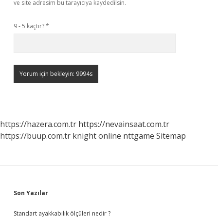
ve site adresim bu tarayıcıya kaydedilsin.
9 - 5 kaçtır?
*
https://hazera.com.tr
https://nevainsaat.com.tr
https://buup.com.tr
knight online
nttgame
Sitemap
Sidebar
Son Yazılar
Standart ayakkabılık ölçüleri nedir ?