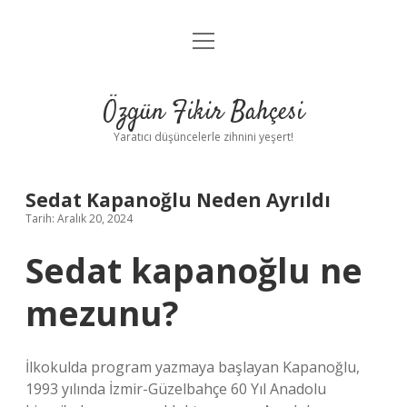
menüyü
Anasayfa
aç
Gizlilik Politikası
Özgün Fikir Bahçesi
Yasal Uyarı
Yaratıcı düşüncelerle zihnini yeşert!
Hakkımızda
Sedat Kapanoğlu Neden Ayrıldı
Tarih: Aralık 20, 2024
Sedat kapanoğlu ne
mezunu?
İlkokulda program yazmaya başlayan Kapanoğlu,
1993 yılında İzmir-Güzelbahçe 60 Yıl Anadolu