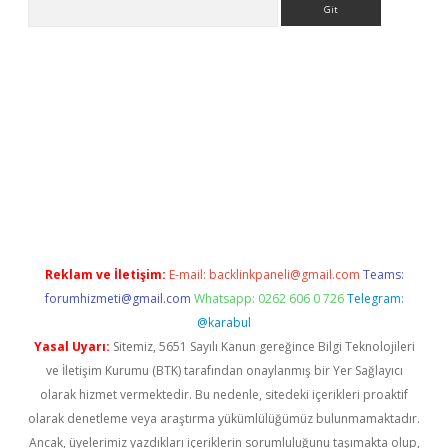
ltonbet
Reklam ve İletişim:
E-mail:
backlinkpaneli@gmail.com
Teams:
forumhizmeti@gmail.com
Whatsapp: 0262 606 0 726
Telegram:
@karabul
Yasal Uyarı:
Sitemiz, 5651 Sayılı Kanun gereğince Bilgi Teknolojileri
ve İletişim Kurumu (BTK) tarafından onaylanmış bir Yer Sağlayıcı
olarak hizmet vermektedir. Bu nedenle, sitedeki içerikleri proaktif
olarak denetleme veya araştırma yükümlülüğümüz bulunmamaktadır.
Ancak, üyelerimiz yazdıkları içeriklerin sorumluluğunu taşımakta olup,