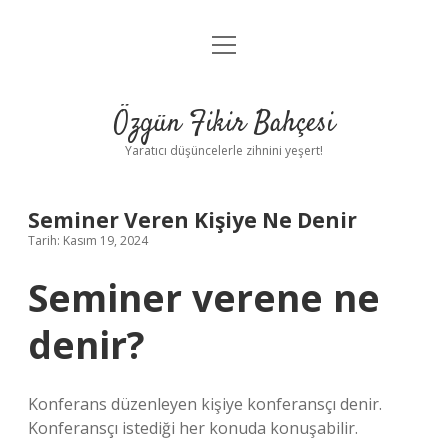
menüyü
Anasayfa
aç
Gizlilik Politikası
Özgün Fikir Bahçesi
Yasal Uyarı
Yaratıcı düşüncelerle zihnini yeşert!
Hakkımızda
Seminer Veren Kişiye Ne Denir
Tarih: Kasım 19, 2024
Seminer verene ne
denir?
Konferans düzenleyen kişiye konferansçı denir.
Konferansçı istediği her konuda konuşabilir.