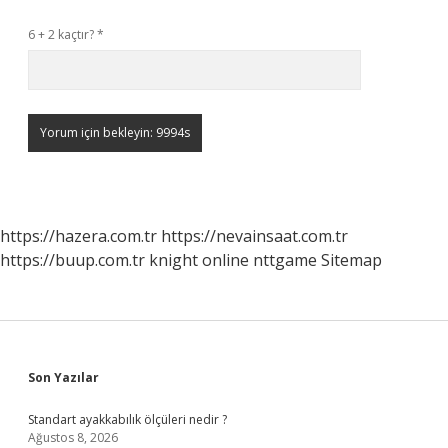
6 + 2 kaçtır?
*
https://hazera.com.tr
https://nevainsaat.com.tr
https://buup.com.tr
knight online
nttgame
Sitemap
Sidebar
Son Yazılar
Standart ayakkabılık ölçüleri nedir ?
Ağustos 8, 2026