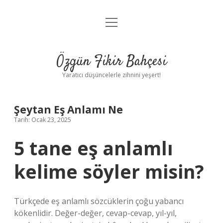
menüyü
Anasayfa
aç
Gizlilik Politikası
Özgün Fikir Bahçesi
Yasal Uyarı
Yaratıcı düşüncelerle zihnini yeşert!
Hakkımızda
Şeytan Eş Anlamı Ne
Tarih: Ocak 23, 2025
5 tane eş anlamlı
kelime söyler misin?
Türkçede eş anlamlı sözcüklerin çoğu yabancı
kökenlidir. Değer-değer, cevap-cevap, yıl-yıl,