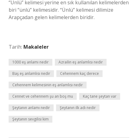
“Ünlü” kelimesi yerine en sık kullanılan kelimelerden
biri “ünlü” kelimesidir. “Ünlü” kelimesi dilimize
Arapçadan gelen kelimelerden biridir.
Tarih:
Makaleler
1000 eş anlamı nedir
Azrailin eş anlamlısı nedir
Baş eş anlamlısı nedir
Cehennem kaç derece
Cehennem kelimesinin eş anlamlısı nedir
Cennet ve cehennem şu an boş mu
Kaç tane şeytan var
Şeytanın anlamı nedir
Şeytanın ilk adı nedir
Şeytanın sevgilisi kim