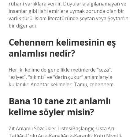
ruhani varlıklara verilir. Duyularla algılanamayan ve
insanlar gibi ilahi emirlere uymak zorunda olan bir
varlık türü. İslam literatüründe şeytan veya Şeytan’ın
bir diğer adı.
Cehennem kelimesinin eş
anlamlısı nedir?
Her iki kelime de genellikle metinlerde “ceza”,
“eziyet”, “sıkıntı” ve “derin çukur” anlamlarıyla
kullanılır. Anahtar kelimeler: Tamu, cehennem.
Bana 10 tane zıt anlamlı
kelime söyler misin?
Zıt Anlamlı Sözcükler ListesiBaşlangıç-Usta.Acı-
TatlıAç-Dolu.Açık-KapalıAçık-Karanlık.Kötü Niyetli-