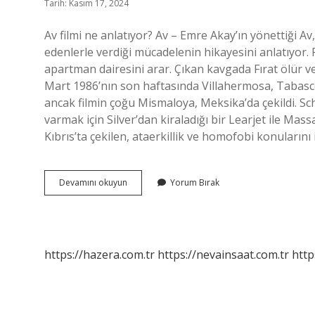
Tarih: Kasım 17, 2024
Av filmi ne anlatıyor? Av – Emre Akay’ın yönettiği A
edenlerle verdiği mücadelenin hikayesini anlatıyor. P
apartman dairesini arar. Çıkan kavgada Fırat ölür ve
Mart 1986’nın son haftasında Villahermosa, Tabasc
ancak filmin çoğu Mismaloya, Meksika’da çekildi.
varmak için Silver’dan kiraladığı bir Learjet ile Mas
Kıbrıs’ta çekilen, ataerkillik ve homofobi konuların
Av
Devamını okuyun
Yorum Bırak
Oyunları
Filmi
Konusu
Nedir
https://hazera.com.tr
https://nevainsaat.com.tr
http