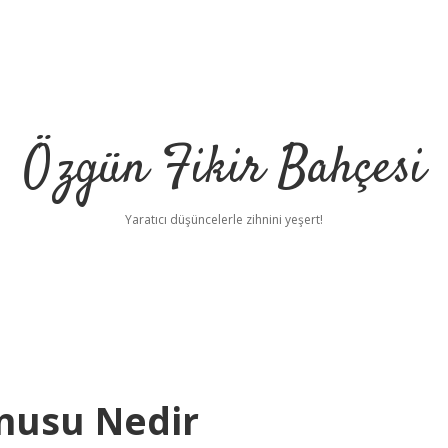
Özgün Fikir Bahçesi
Yaratıcı düşüncelerle zihnini yeşert!
onusu Nedir