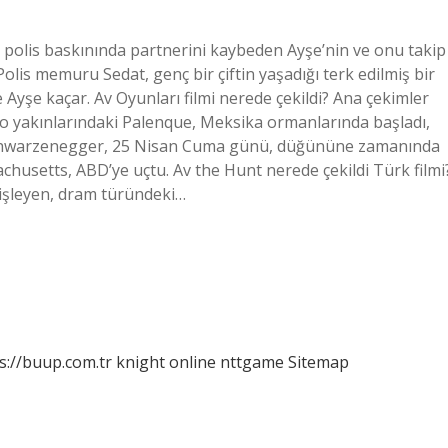
v, polis baskınında partnerini kaybeden Ayşe’nin ve onu takip
olis memuru Sedat, genç bir çiftin yaşadığı terk edilmiş bir
 Ayşe kaçar. Av Oyunları filmi nerede çekildi? Ana çekimler
o yakınlarındaki Palenque, Meksika ormanlarında başladı,
 Schwarzenegger, 25 Nisan Cuma günü, düğününe zamanında
sachusetts, ABD’ye uçtu. Av the Hunt nerede çekildi Türk filmi
ı işleyen, dram türündeki…
s://buup.com.tr
knight online
nttgame
Sitemap