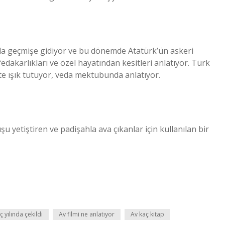
la geçmişe gidiyor ve bu dönemde Atatürk’ün askeri
ı fedakarlıkları ve özel hayatından kesitleri anlatıyor. Türk
te ışık tutuyor, veda mektubunda anlatıyor.
şu yetiştiren ve padişahla ava çıkanlar için kullanılan bir
ç yılında çekildi
Av filmi ne anlatıyor
Av kaç kitap