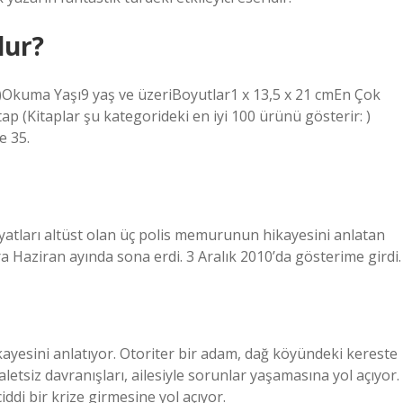
dur?
)Okuma Yaşı‎9 yaş ve üzeriBoyutlar‎1 x 13,5 x 21 cmEn Çok
ap (Kitaplar şu kategorideki en iyi 100 ürünü gösterir: )
e 35.
yatları altüst olan üç polis memurunun hikayesini anlatan
a Haziran ayında sona erdi. 3 Aralık 2010’da gösterime girdi.
kayesini anlatıyor. Otoriter bir adam, dağ köyündeki kereste
daletsiz davranışları, ailesiyle sorunlar yaşamasına yol açıyor.
ddi bir krize girmesine yol açıyor.