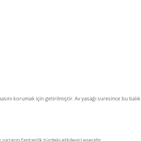
asını korumak için getirilmiştir. Av yasağı süresince bu balık
arın fantastik türdeki etkileyici eseridir.