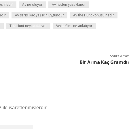
si nedir
Av ne oluyor
Av neden yasaklandı
edir
Av serisi kaç yaş için uygundur
Av the Hunt konusu nedir
r
The Hunt neyi anlatıyor
Veda filmi ne anlatıyor
Sonraki Yaz
Bir Arma Kaç Gramdı
*
ile işaretlenmişlerdir