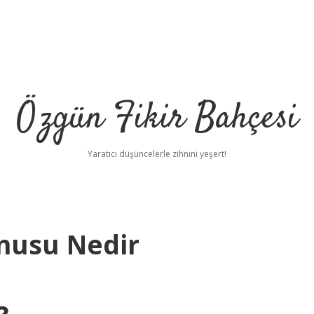
Özgün Fikir Bahçesi
Yaratıcı düşüncelerle zihnini yeşert!
onusu Nedir