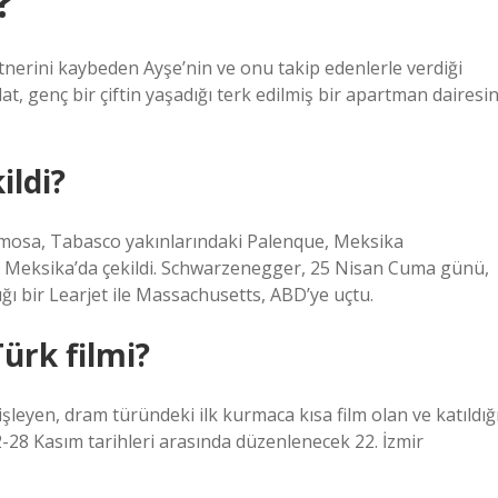
?
rtnerini kaybeden Ayşe’nin ve onu takip edenlerle verdiği
, genç bir çiftin yaşadığı terk edilmiş bir apartman dairesin
ildi?
rmosa, Tabasco yakınlarındaki Palenque, Meksika
, Meksika’da çekildi. Schwarzenegger, 25 Nisan Cuma günü,
ı bir Learjet ile Massachusetts, ABD’ye uçtu.
ürk filmi?
 işleyen, dram türündeki ilk kurmaca kısa film olan ve katıldığ
2-28 Kasım tarihleri ​​arasında düzenlenecek 22. İzmir