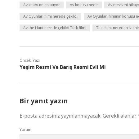
Av kitabı ne anlatıyor
Av konusu nedir
Av mevsimi hikaye
Av Oyunları filmi nerede çekildi
Av Oyunları filminin konusu n
Av the Hunt nerede çekildi Türk filmi
The Hunt nereden izleni
Önceki Yazı
Yeşim Resmi Ve Barış Resmi Evli Mi
Bir yanıt yazın
E-posta adresiniz yayınlanmayacak.
Gerekli alanlar
Yorum