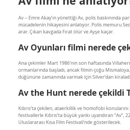
Av filmi ne anlatıyor
Av – Emre Akay’ın yönettiği Av, polis baskınında pa
mücadelenin hikayesini anlatıyor. Polis memuru Sedat
arar. Çıkan kavgada Fırat ölür ve Ayşe kaçar.
Av Oyunları filmi nerede çek
Ana çekimler Mart 1986’nın son haftasında Villahe
ormanlarında başladı, ancak filmin çoğu Mismaloya
düğününe zamanında varmak için Silver’dan kiraladığ
Av the Hunt nerede çekildi T
Kıbrıs’ta çekilen, ataerkillik ve homofobi konularını
festivallerle Kıbrıs’ta büyük yankı uyandıran “Av”, 2
Uluslararası Kısa Film Festivali’nde gösterilecek.