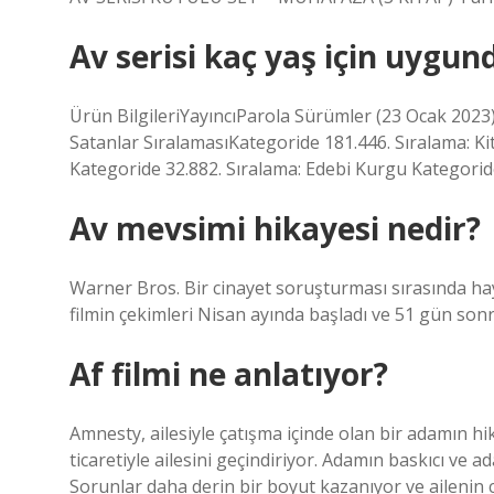
Av serisi kaç yaş için uygun
Ürün BilgileriYayıncı‎Parola Sürümler (23 Ocak 2023
Satanlar SıralamasıKategoride 181.446. Sıralama: Kit
Kategoride 32.882. Sıralama: Edebi Kurgu Kategorid
Av mevsimi hikayesi nedir?
Warner Bros. Bir cinayet soruşturması sırasında ha
filmin çekimleri Nisan ayında başladı ve 51 gün sonr
Af filmi ne anlatıyor?
Amnesty, ailesiyle çatışma içinde olan bir adamın hi
ticaretiyle ailesini geçindiriyor. Adamın baskıcı ve a
Sorunlar daha derin bir boyut kazanıyor ve ailenin ci