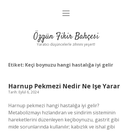
menüyü
Anasayfa
aç
Gizlilik Politikası
Özgün Fikir Bahçesi
Yasal Uyarı
Yaratıcı düşüncelerle zihnini yeşert!
Hakkımızda
Etiket:
Keçi boynuzu hangi hastalığa iyi gelir
Harnup Pekmezi Nedir Ne Işe Yarar
Tarih: Eylül 6, 2024
Harnup pekmezi hangi hastalığa iyi gelir?
Metabolizmayı hızlandıran ve sindirim sisteminin
hareketlerini düzenleyen keçiboynuzu, gastrit gibi
mide sorunlarında kullanılır; kabızlık ve ishal gibi