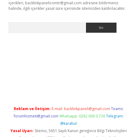
içerikleri,
backlinkpanelicomtr@gmail.com
adresine bildirmeniz
halinde, ilgili içerikler yasal süre içerisinde sitemizden kaldırılacaktır.
Arama
t
Reklam ve İletişim:
E-mail:
backlinkpaneli@gmail.com
Teams:
forumhizmeti@gmail.com
Whatsapp: 0262 606 0 726
Telegram:
@karabul
Yasal Uyarı:
Sitemiz, 5651 Sayılı Kanun gereğince Bilgi Teknolojileri