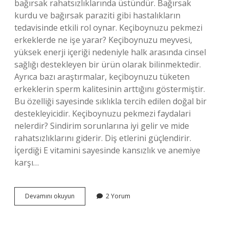
bağırsak rahatsızlıklarında üstündür. Bağırsak
kurdu ve bağırsak paraziti gibi hastalıkların
tedavisinde etkili rol oynar. Keçiboynuzu pekmezi
erkeklerde ne işe yarar? Keçiboynuzu meyvesi,
yüksek enerji içeriği nedeniyle halk arasında cinsel
sağlığı destekleyen bir ürün olarak bilinmektedir.
Ayrıca bazı araştırmalar, keçiboynuzu tüketen
erkeklerin sperm kalitesinin arttığını göstermiştir.
Bu özelliği sayesinde sıklıkla tercih edilen doğal bir
destekleyicidir. Keçiboynuzu pekmezi faydalari
nelerdir? Sindirim sorunlarına iyi gelir ve mide
rahatsızlıklarını giderir. Diş etlerini güçlendirir.
İçerdiği E vitamini sayesinde kansızlık ve anemiye
karşı…
Harnup
Devamını okuyun
2 Yorum
Pekmezi
Nedir
Ne