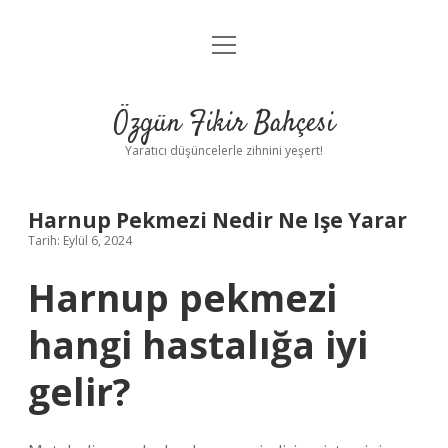
menüyü
Anasayfa
aç
Gizlilik Politikası
Özgün Fikir Bahçesi
Yasal Uyarı
Yaratıcı düşüncelerle zihnini yeşert!
Hakkımızda
Harnup Pekmezi Nedir Ne Işe Yarar
Tarih: Eylül 6, 2024
Harnup pekmezi
hangi hastalığa iyi
gelir?