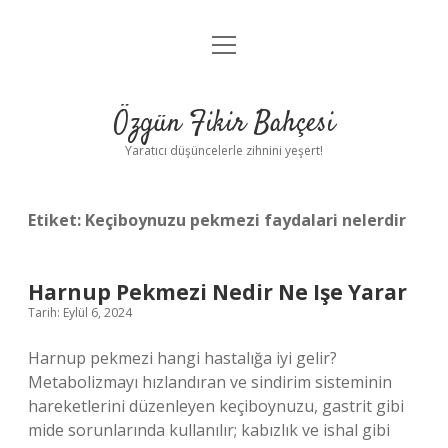
menüyü
Anasayfa
aç
Gizlilik Politikası
Özgün Fikir Bahçesi
Yasal Uyarı
Yaratıcı düşüncelerle zihnini yeşert!
Hakkımızda
Etiket:
Keçiboynuzu pekmezi faydalari nelerdir
Harnup Pekmezi Nedir Ne Işe Yarar
Tarih: Eylül 6, 2024
Harnup pekmezi hangi hastalığa iyi gelir?
Metabolizmayı hızlandıran ve sindirim sisteminin
hareketlerini düzenleyen keçiboynuzu, gastrit gibi
mide sorunlarında kullanılır; kabızlık ve ishal gibi