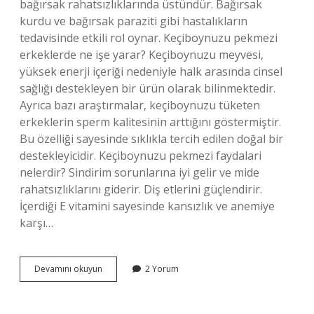
bağırsak rahatsızlıklarında üstündür. Bağırsak
kurdu ve bağırsak paraziti gibi hastalıkların
tedavisinde etkili rol oynar. Keçiboynuzu pekmezi
erkeklerde ne işe yarar? Keçiboynuzu meyvesi,
yüksek enerji içeriği nedeniyle halk arasında cinsel
sağlığı destekleyen bir ürün olarak bilinmektedir.
Ayrıca bazı araştırmalar, keçiboynuzu tüketen
erkeklerin sperm kalitesinin arttığını göstermiştir.
Bu özelliği sayesinde sıklıkla tercih edilen doğal bir
destekleyicidir. Keçiboynuzu pekmezi faydalari
nelerdir? Sindirim sorunlarına iyi gelir ve mide
rahatsızlıklarını giderir. Diş etlerini güçlendirir.
İçerdiği E vitamini sayesinde kansızlık ve anemiye
karşı…
Harnup
Devamını okuyun
2 Yorum
Pekmezi
Nedir
Ne