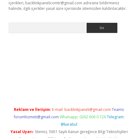
içerikleri,
backlinkpanelicomtr@gmail.com
adresine bildirmeniz
halinde, ilgili içerikler yasal süre içerisinde sitemizden kaldırılacaktır.
Arama
t
Reklam ve İletişim:
E-mail:
backlinkpaneli@gmail.com
Teams:
forumhizmeti@gmail.com
Whatsapp: 0262 606 0 726
Telegram:
@karabul
Yasal Uyarı:
Sitemiz, 5651 Sayılı Kanun gereğince Bilgi Teknolojileri