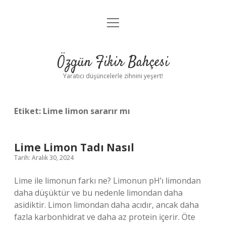
menüyü
Anasayfa
aç
Gizlilik Politikası
Özgün Fikir Bahçesi
Yasal Uyarı
Yaratıcı düşüncelerle zihnini yeşert!
Hakkımızda
Etiket:
Lime limon sararır mı
Lime Limon Tadı Nasıl
Tarih: Aralık 30, 2024
Lime ile limonun farkı ne? Limonun pH’ı limondan
daha düşüktür ve bu nedenle limondan daha
asidiktir. Limon limondan daha acıdır, ancak daha
fazla karbonhidrat ve daha az protein içerir. Öte