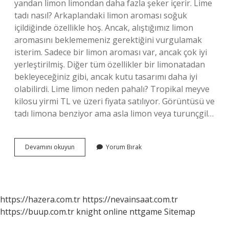
yandan limon limondan daha fazla şeker içerir. Lime
tadı nasıl? Arkaplandaki limon aroması soğuk
içildiğinde özellikle hoş. Ancak, alıştığımız limon
aromasını beklememeniz gerektiğini vurgulamak
isterim. Sadece bir limon aroması var, ancak çok iyi
yerleştirilmiş. Diğer tüm özellikler bir limonatadan
bekleyeceğiniz gibi, ancak kutu tasarımı daha iyi
olabilirdi. Lime limon neden pahalı? Tropikal meyve
kilosu yirmi TL ve üzeri fiyata satılıyor. Görüntüsü ve
tadı limona benziyor ama asla limon veya turunçgil…
Lime
Devamını okuyun
Yorum Bırak
Limon
Tadı
Nasıl
https://hazera.com.tr
https://nevainsaat.com.tr
https://buup.com.tr
knight online
nttgame
Sitemap