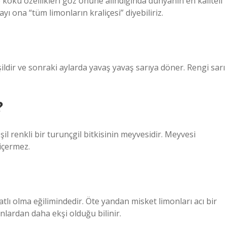
ve koku özellikleri göz önüne alındığında dünyanın en kaliteli
ayı ona “tüm limonların kraliçesi” diyebiliriz.
ldir ve sonraki aylarda yavaş yavaş sarıya döner. Rengi sarı
?
il renkli bir turunçgil bitkisinin meyvesidir. Meyvesi
içermez.
tatlı olma eğilimindedir. Öte yandan misket limonları acı bir
nlardan daha ekşi olduğu bilinir.