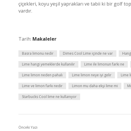
çiçekleri, koyu yeşil yaprakları ve tabii ki bir golf
vardır.
Tarih:
Makaleler
Basra limonu nedir
Dimes Cool Lime içinde ne var
Hangi
Lime hangi yemeklerde kullanılır
Lime ile limonun farkı ne
Lime limon neden pahalı
Lime limon neye iyi gelir
Lime l
Lime ve limon farkı nedir
Limon mu daha ekşi lime mi
Mi
Starbucks Cool lime ne kullanıyor
Önceki Yazı