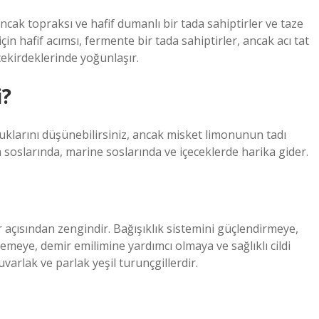
ancak topraksı ve hafif dumanlı bir tada sahiptirler ve taze
in hafif acımsı, fermente bir tada sahiptirler, ancak acı tat
kirdeklerinde yoğunlaşır.
i?
lduklarını düşünebilirsiniz, ancak misket limonunun tadı
 soslarında, marine soslarında ve içeceklerde harika gider.
r açısından zengindir. Bağışıklık sistemini güçlendirmeye,
lemeye, demir emilimine yardımcı olmaya ve sağlıklı cildi
varlak ve parlak yeşil turunçgillerdir.