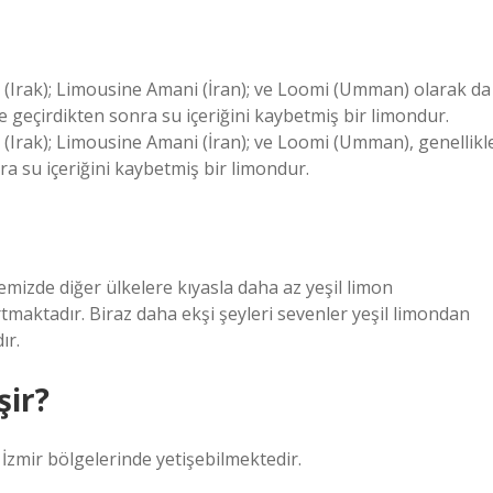
 (Irak); Limousine Amani (İran); ve Loomi (Umman) olarak da
e geçirdikten sonra su içeriğini kaybetmiş bir limondur.
(Irak); Limousine Amani (İran); ve Loomi (Umman), genellikl
 su içeriğini kaybetmiş bir limondur.
kemizde diğer ülkelere kıyasla daha az yeşil limon
maktadır. Biraz daha ekşi şeyleri sevenler yeşil limondan
ır.
şir?
İzmir bölgelerinde yetişebilmektedir.