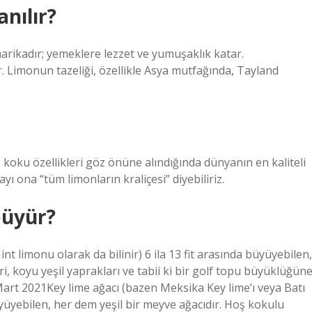
nılır?
harikadır; yemeklere lezzet ve yumuşaklık katar.
r. Limonun tazeliği, özellikle Asya mutfağında, Tayland
ve koku özellikleri göz önüne alındığında dünyanın en kaliteli
ayı ona “tüm limonların kraliçesi” diyebiliriz.
büyür?
nt limonu olarak da bilinir) 6 ila 13 fit arasında büyüyebilen,
i, koyu yeşil yaprakları ve tabii ki bir golf topu büyüklüğün
Mart 2021Key lime ağacı (bazen Meksika Key lime’ı veya Batı
büyüyebilen, her dem yeşil bir meyve ağacıdır. Hoş kokulu