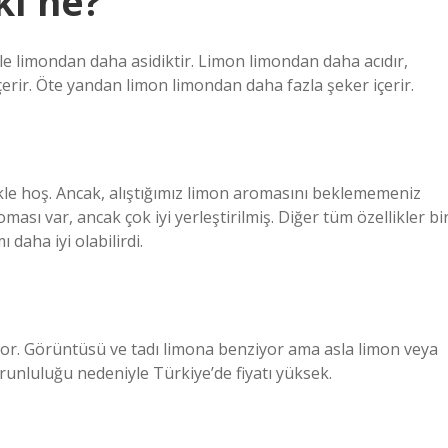
kı ne?
 limondan daha asidiktir. Limon limondan daha acıdır,
erir. Öte yandan limon limondan daha fazla şeker içerir.
kle hoş. Ancak, alıştığımız limon aromasını beklememeniz
ası var, ancak çok iyi yerleştirilmiş. Diğer tüm özellikler bi
daha iyi olabilirdi.
lıyor. Görüntüsü ve tadı limona benziyor ama asla limon veya
zorunluluğu nedeniyle Türkiye’de fiyatı yüksek.