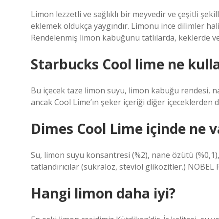
Limon lezzetli ve sağlıklı bir meyvedir ve çeşitli şeki
eklemek oldukça yaygındır. Limonu ince dilimler hali
Rendelenmiş limon kabuğunu tatlılarda, keklerde vey
Starbucks Cool lime ne kull
Bu içecek taze limon suyu, limon kabuğu rendesi, nane
ancak Cool Lime’ın şeker içeriği diğer içeceklerden
Dimes Cool Lime içinde ne v
Su, limon suyu konsantresi (%2), nane özütü (%0,1), ar
tatlandırıcılar (sukraloz, steviol glikozitler.) NOBEL 
Hangi limon daha iyi?