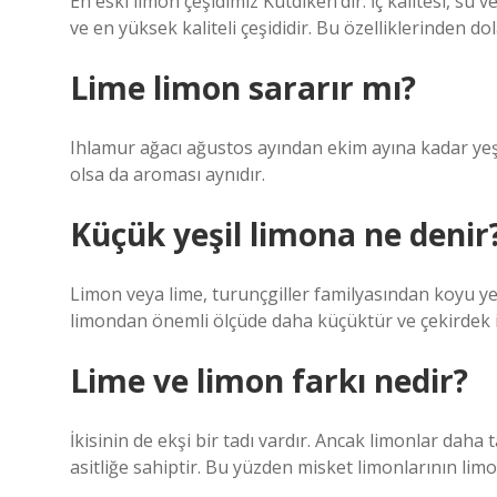
En eski limon çeşidimiz Kütdiken’dir. İç kalitesi, su 
ve en yüksek kaliteli çeşididir. Bu özelliklerinden dol
Lime limon sararır mı?
Ihlamur ağacı ağustos ayından ekim ayına kadar yeşi
olsa da aroması aynıdır.
Küçük yeşil limona ne denir
Limon veya lime, turunçgiller familyasından koyu yeş
limondan önemli ölçüde daha küçüktür ve çekirdek 
Lime ve limon farkı nedir?
İkisinin de ekşi bir tadı vardır. Ancak limonlar daha 
asitliğe sahiptir. Bu yüzden misket limonlarının limo