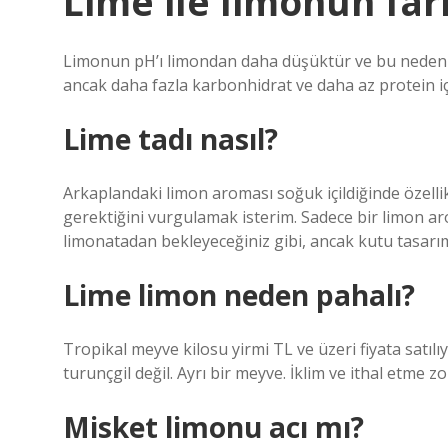
Lime ile limonun far
Limonun pH’ı limondan daha düşüktür ve bu nedenle
ancak daha fazla karbonhidrat ve daha az protein iç
Lime tadı nasıl?
Arkaplandaki limon aroması soğuk içildiğinde özelli
gerektiğini vurgulamak isterim. Sadece bir limon arom
limonatadan bekleyeceğiniz gibi, ancak kutu tasarımı 
Lime limon neden pahalı?
Tropikal meyve kilosu yirmi TL ve üzeri fiyata satı
turunçgil değil. Ayrı bir meyve. İklim ve ithal etme 
Misket limonu acı mı?