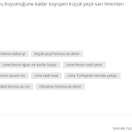
 topu büyüklüğüne kadar büyüyen küçük yeşil-sarı limonları
 limon daha iyi
Küçük yeşil limona ne denir
Lime limon ağacı ne kadar büyür
Lime limon nasıl yenir
imon sararır mı
Lime tadı nasıl
Lime Türkiyede nerede yetişir
sket limonu acı mı
Olmamış limona ne denir
Sonraki Yaz