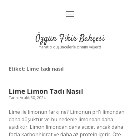
menüyü
Anasayfa
aç
Gizlilik Politikası
Özgün Fikir Bahçesi
Yasal Uyarı
Yaratıcı düşüncelerle zihnini yeşert!
Hakkımızda
Etiket:
Lime tadı nasıl
Lime Limon Tadı Nasıl
Tarih: Aralık 30, 2024
Lime ile limonun farkı ne? Limonun pH’ı limondan
daha düşüktür ve bu nedenle limondan daha
asidiktir. Limon limondan daha acıdır, ancak daha
fazla karbonhidrat ve daha az protein içerir. Öte