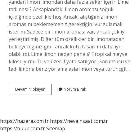
yandan limon limondan daha fazla şeker içerir. Lime
tadı nasıl? Arkaplandaki limon aroması soğuk
içildiğinde özellikle hoş. Ancak, alıştığımız limon
aromasını beklememeniz gerektiğini vurgulamak
isterim. Sadece bir limon aroması var, ancak çok iyi
yerleştirilmiş. Diğer tüm özellikler bir limonatadan
bekleyeceğiniz gibi, ancak kutu tasarımı daha iyi
olabilirdi. Lime limon neden pahalı? Tropikal meyve
kilosu yirmi TL ve üzeri fiyata satılıyor. Görüntüsü ve
tadı limona benziyor ama asla limon veya turunçgil…
Lime
Devamını okuyun
Yorum Bırak
Limon
Tadı
Nasıl
https://hazera.com.tr
https://nevainsaat.com.tr
https://buup.com.tr
Sitemap