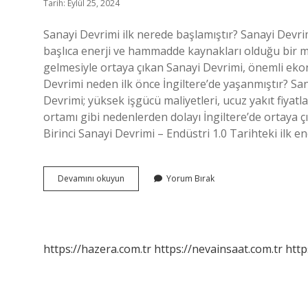
Tarih: Eylül 25, 2024
Sanayi Devrimi ilk nerede başlamıştır? Sanayi Devri
başlıca enerji ve hammadde kaynakları olduğu bir 
gelmesiyle ortaya çıkan Sanayi Devrimi, önemli ekono
Devrimi neden ilk önce İngiltere’de yaşanmıştır? San
Devrimi; yüksek işgücü maliyetleri, ucuz yakıt fiyatla
ortamı gibi nedenlerden dolayı İngiltere’de ortaya ç
Birinci Sanayi Devrimi – Endüstri 1.0 Tarihteki ilk 
Sanayi
Devamını okuyun
Yorum Bırak
Devrimi
Ilk
Nerede
Başladı
https://hazera.com.tr
https://nevainsaat.com.tr
http