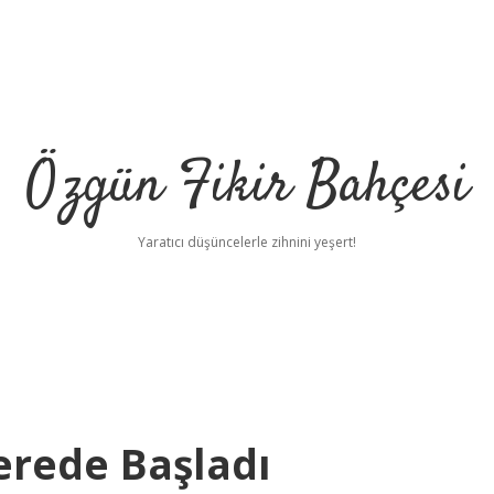
Özgün Fikir Bahçesi
Yaratıcı düşüncelerle zihnini yeşert!
erede Başladı