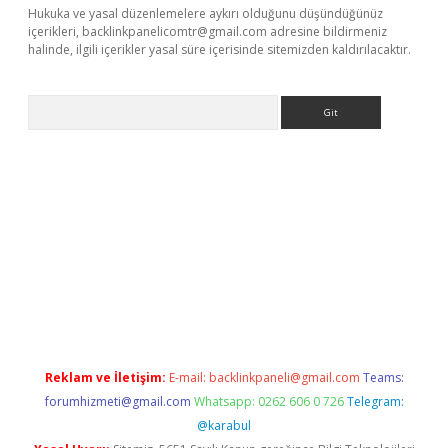
Hukuka ve yasal düzenlemelere aykırı olduğunu düşündüğünüz
içerikleri,
backlinkpanelicomtr@gmail.com
adresine bildirmeniz
halinde, ilgili içerikler yasal süre içerisinde sitemizden kaldırılacaktır.
Arama
ltonbet
Reklam ve İletişim:
E-mail:
backlinkpaneli@gmail.com
Teams:
forumhizmeti@gmail.com
Whatsapp: 0262 606 0 726
Telegram:
@karabul