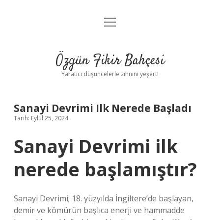
menüyü
Anasayfa
aç
Gizlilik Politikası
Özgün Fikir Bahçesi
Yasal Uyarı
Yaratıcı düşüncelerle zihnini yeşert!
Hakkımızda
Sanayi Devrimi Ilk Nerede Başladı
Tarih: Eylül 25, 2024
Sanayi Devrimi ilk
nerede başlamıştır?
Sanayi Devrimi; 18. yüzyılda İngiltere’de başlayan,
demir ve kömürün başlıca enerji ve hammadde