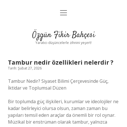
menüyü
Anasayfa
aç
Gizlilik Politikası
Özgün Fikir Bahçesi
Yasal Uyarı
Yaratıcı düşüncelerle zihnini yeşert!
Hakkımızda
Tambur nedir özellikleri nelerdir ?
Tarih: Şubat 27, 2026
Tambur Nedir? Siyaset Bilimi Çerçevesinde Güç,
İktidar ve Toplumsal Düzen
Bir toplumda güç ilişkileri, kurumlar ve ideolojiler ne
kadar belirleyici olursa olsun, zaman zaman bu
yapıları temsil eden araçlar da önemli bir rol oynar.
Müzikal bir enstrüman olarak tambur, yalnızca