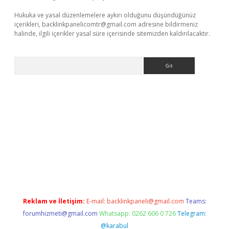
Hukuka ve yasal düzenlemelere aykırı olduğunu düşündüğünüz
içerikleri,
backlinkpanelicomtr@gmail.com
adresine bildirmeniz
halinde, ilgili içerikler yasal süre içerisinde sitemizden kaldırılacaktır.
Arama
iltonbet
Reklam ve İletişim:
E-mail:
backlinkpaneli@gmail.com
Teams:
forumhizmeti@gmail.com
Whatsapp: 0262 606 0 726
Telegram:
@karabul