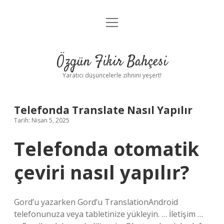
menüyü
Anasayfa
aç
Gizlilik Politikası
Özgün Fikir Bahçesi
Yasal Uyarı
Yaratıcı düşüncelerle zihnini yeşert!
Hakkımızda
Telefonda Translate Nasıl Yapılır
Tarih: Nisan 5, 2025
Telefonda otomatik
çeviri nasıl yapılır?
Gord’u yazarken Gord’u TranslationAndroid
telefonunuza veya tabletinize yükleyin. … İletişim …