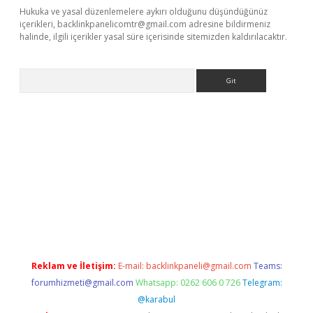
Hukuka ve yasal düzenlemelere aykırı olduğunu düşündüğünüz
içerikleri,
backlinkpanelicomtr@gmail.com
adresine bildirmeniz
halinde, ilgili içerikler yasal süre içerisinde sitemizden kaldırılacaktır.
Arama
onbet
Reklam ve İletişim:
E-mail:
backlinkpaneli@gmail.com
Teams:
forumhizmeti@gmail.com
Whatsapp: 0262 606 0 726
Telegram:
@karabul