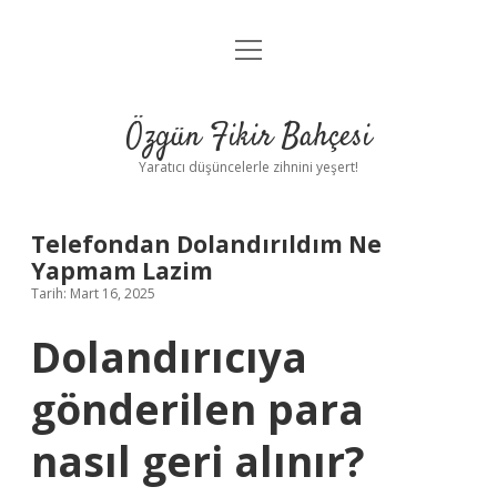
menüyü
Anasayfa
aç
Gizlilik Politikası
Özgün Fikir Bahçesi
Yasal Uyarı
Yaratıcı düşüncelerle zihnini yeşert!
Hakkımızda
Telefondan Dolandırıldım Ne
Yapmam Lazim
Tarih: Mart 16, 2025
Dolandırıcıya
gönderilen para
nasıl geri alınır?