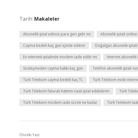
Tarih:
Makaleler
Abonelik iptal edince para geri gelir mi
Abonelik iptali online
Cayma bedeli kaç gün içinde ödenir
Doğalgaz abonelik iptali
Ev interneti iptalinde modem iade edilir mi
İnternet abonelik 
Sözleşmeden cayma hakkı kaç gün
Telefon abonelik iptali nası
Türk Telekom cayma bedeli kaç TL
Türk Telekom evde internet 
Türk Telekom faturalı hattımı nasıl iptal edebilirim
Türk Tele
Türk Telekom modem iade ücreti ne kadar
Türk Telekom taahh
Önceki Yazı