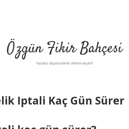
Özgün Fikir Bahçesi
Yaratıcı düşüncelerle zihnini yeşert!
ik Iptali Kaç Gün Sürer