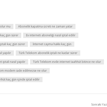
 olur mu
Abonelik kapatma ücreti ne zaman yatar
 kaç gün sürer
Ev interneti aboneliği nasıl iptal edilir
iptali kaç gün sürer
İnternet cayma hakkı kaç gün
l yapılır
Türk Telekom abonelik iptali ne kadar sürer
iptali nasıl yapılır
Türk Telekom evde internet taahhüt bitince ne olur
kom modem iade edilmezse ne olur
üt kaç gün içinde iptal edilir
Sonraki Yaz