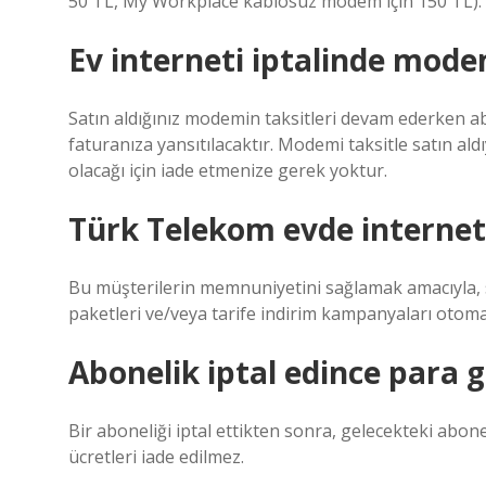
50 TL, My Workplace kablosuz modem için 150 TL).
Ev interneti iptalinde modem
Satın aldığınız modemin taksitleri devam ederken ab
faturanıza yansıtılacaktır. Modemi taksitle satın al
olacağı için iade etmenize gerek yoktur.
Türk Telekom evde internet 
Bu müşterilerin memnuniyetini sağlamak amacıyla, s
paketleri ve/veya tarife indirim kampanyaları otom
Abonelik iptal edince para g
Bir aboneliği iptal ettikten sonra, gelecekteki abone
ücretleri iade edilmez.