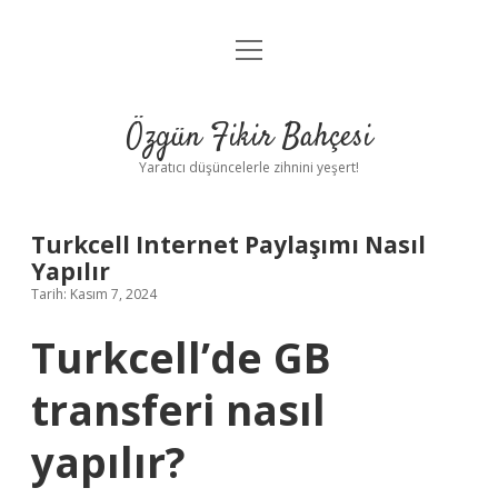
menüyü
Anasayfa
aç
Gizlilik Politikası
Özgün Fikir Bahçesi
Yasal Uyarı
Yaratıcı düşüncelerle zihnini yeşert!
Hakkımızda
Turkcell Internet Paylaşımı Nasıl
Yapılır
Tarih: Kasım 7, 2024
Turkcell’de GB
transferi nasıl
yapılır?