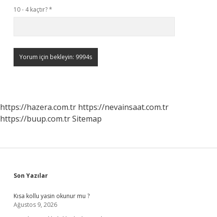
10 - 4 kaçtır?
*
https://hazera.com.tr
https://nevainsaat.com.tr
https://buup.com.tr
Sitemap
Sidebar
Son Yazılar
Kısa kollu yasin okunur mu ?
Ağustos 9, 2026