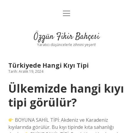
menüyü
Anasayfa
aç
Gizlilik Politikası
Özgün Fikir Bahçesi
Yasal Uyarı
Yaratıcı düşüncelerle zihnini yeşert!
Hakkımızda
Türkiyede Hangi Kıyı Tipi
Tarih: Aralık 19, 2024
Ülkemizde hangi kıyı
tipi görülür?
BOYUNA SAHİL TİPİ: Akdeniz ve Karadeniz
kıyılarında görülür. Bu kıyı tipinde kıta sahanlığı