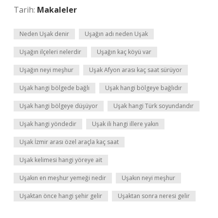
Tarih:
Makaleler
Neden Uşak denir
Uşağın adı neden Uşak
Uşağın ilçeleri nelerdir
Uşağın kaç köyü var
Uşağın neyi meşhur
Uşak Afyon arası kaç saat sürüyor
Uşak hangi bölgede bağlı
Uşak hangi bölgeye bağlıdır
Uşak hangi bölgeye düşüyor
Uşak hangi Türk soyundandır
Uşak hangi yöndedir
Uşak ili hangi illere yakın
Uşak İzmir arası özel araçla kaç saat
Uşak kelimesi hangi yöreye ait
Uşakın en meşhur yemeği nedir
Uşakın neyi meşhur
Uşaktan önce hangi şehir gelir
Uşaktan sonra neresi gelir