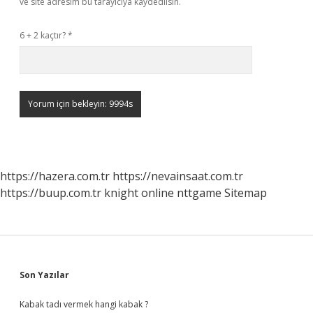
ve site adresim bu tarayıcıya kaydedilsin.
6 + 2 kaçtır?
*
https://hazera.com.tr
https://nevainsaat.com.tr
https://buup.com.tr
knight online
nttgame
Sitemap
Sidebar
Son Yazılar
Kabak tadı vermek hangi kabak ?