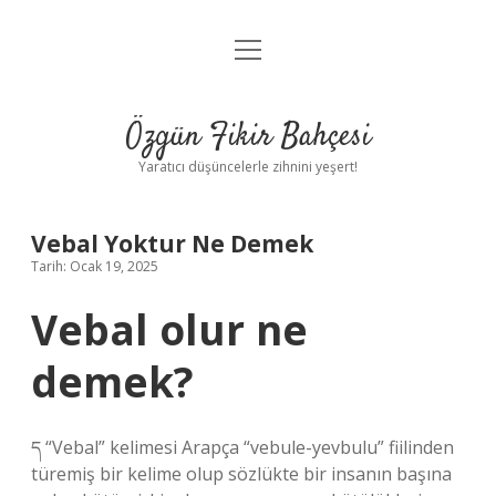
menüyü
Anasayfa
aç
Gizlilik Politikası
Özgün Fikir Bahçesi
Yasal Uyarı
Yaratıcı düşüncelerle zihnini yeşert!
Hakkımızda
Vebal Yoktur Ne Demek
Tarih: Ocak 19, 2025
Vebal olur ne
demek?
ད “Vebal” kelimesi Arapça “vebule-yevbulu” fiilinden
türemiş bir kelime olup sözlükte bir insanın başına