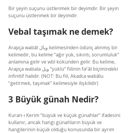
Bir şeyin suçunu üstlenmek bir deyimdir. Bir şeyin
suçunu üstlenmek bir deyimdir.
Vebal taşımak ne demek?
Arapça wabāl وبال kelimesinden ödünç alınmış bir
kelimedir, bu kelime “ağır yük, sıkıntı, sorumluluk”
anlamına gelir ve wbl kökünden gelir. Bu kelime,
Arapça wabala وبل “yüklü” fiilinin faˁāl biçimindeki
infinitif halidir. (NOT: Bu fiil, Akadca wabālu
“getirmek, taşımak” kelimesiyle ilişkilidir)
3 Büyük günah Nedir?
Kuran-ı Kerim “büyük ve küçük günahlar” ifadesini
kullanır, ancak hangi günahların büyük ve
hangilerinin küçük olduğu konusunda bir ayrım