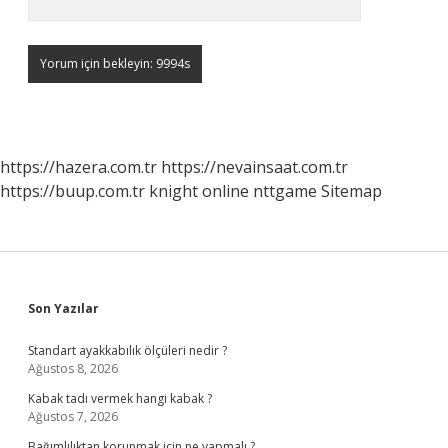
https://hazera.com.tr
https://nevainsaat.com.tr
https://buup.com.tr
knight online
nttgame
Sitemap
Sidebar
Son Yazılar
Standart ayakkabılık ölçüleri nedir ?
Ağustos 8, 2026
Kabak tadı vermek hangi kabak ?
Ağustos 7, 2026
Bağımlılıktan korunmak için ne yapmalı ?