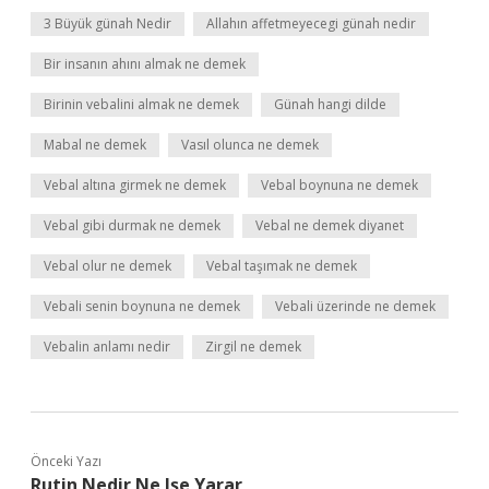
3 Büyük günah Nedir
Allahın affetmeyecegi günah nedir
Bir insanın ahını almak ne demek
Birinin vebalini almak ne demek
Günah hangi dilde
Mabal ne demek
Vasıl olunca ne demek
Vebal altına girmek ne demek
Vebal boynuna ne demek
Vebal gibi durmak ne demek
Vebal ne demek diyanet
Vebal olur ne demek
Vebal taşımak ne demek
Vebali senin boynuna ne demek
Vebali üzerinde ne demek
Vebalin anlamı nedir
Zirgil ne demek
Önceki Yazı
Rutin Nedir Ne Işe Yarar