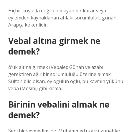
Hiçbir koşulda doğru olmayan bir karar veya
eylemden kaynaklanan ahlaki sorumluluk; günah.
Arapça kökenlidir.
Vebal altına girmek ne
demek?
ѻ Yük altına girmek (Vebale): Günah ve azabı
gerektiren ağır bir sorumluluğu üzerine almak:
Sultan bile olsan, ey oğulun oğlu, bu kavmin yükünü
veba (Mesihî) gibi kırma.
Birinin vebalini almak ne
demek?
Seni hiç sevmedim. Hz. Muhammed (s.a.v.) günahlar