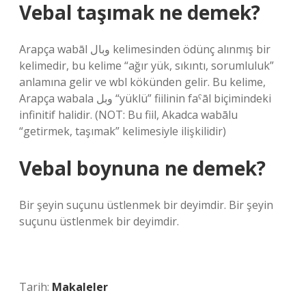
Vebal taşımak ne demek?
Arapça wabāl وبال kelimesinden ödünç alınmış bir
kelimedir, bu kelime “ağır yük, sıkıntı, sorumluluk”
anlamına gelir ve wbl kökünden gelir. Bu kelime,
Arapça wabala وبل “yüklü” fiilinin faˁāl biçimindeki
infinitif halidir. (NOT: Bu fiil, Akadca wabālu
“getirmek, taşımak” kelimesiyle ilişkilidir)
Vebal boynuna ne demek?
Bir şeyin suçunu üstlenmek bir deyimdir. Bir şeyin
suçunu üstlenmek bir deyimdir.
Tarih:
Makaleler