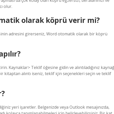
 Yapması da çok kolay olan köprü egzersizi, bel alanınızı ve
ı olur.
matik olarak köprü verir mi?
inin adresini girerseniz, Word otomatik olarak bir köprü
apılır?
irin. Kaynaklar> Teklif öğesine gidin ve alıntıladığınız kaynağ
 kitaptan alıntı iseniz, teklif için seçenekleri seçin ve teklif
r?
iğiniz yeri işaretler. Belgenizde veya Outlook mesajınızda,
dı kolayca tanımlanabilmeleri için belirleyebilirsiniz. Bir kat