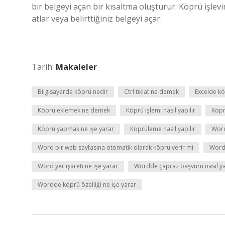
bir belgeyi açan bir kısaltma oluşturur. Köprü işlev
atlar veya belirttiğiniz belgeyi açar.
Tarih:
Makaleler
Bilgisayarda köprü nedir
Ctrl tıklat ne demek
Excelde kö
Köprü eklemek ne demek
Köprü işlemi nasıl yapılır
Köp
Köprü yapmak ne işe yarar
Köprüleme nasıl yapılır
Word
Word bir web sayfasına otomatik olarak köprü verir mi
Word
Word yer işareti ne işe yarar
Wordde çapraz başvuru nasıl ya
Wordde köprü özelliği ne işe yarar