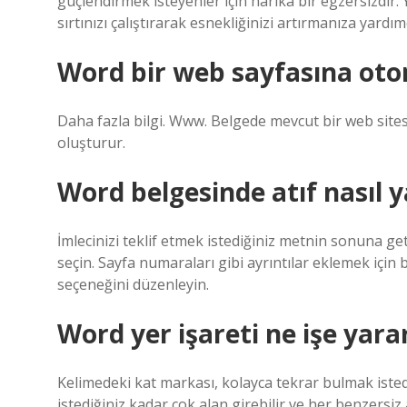
güçlendirmek isteyenler için harika bir egzersizdir.
sırtınızı çalıştırarak esnekliğinizi artırmanıza yardımc
Word bir web sayfasına oto
Daha fazla bilgi. Www. Belgede mevcut bir web sites
oluşturur.
Word belgesinde atıf nasıl y
İmlecinizi teklif etmek istediğiniz metnin sonuna get
seçin. Sayfa numaraları gibi ayrıntılar eklemek için bir
seçeneğini düzenleyin.
Word yer işareti ne işe yara
Kelimedeki kat markası, kolayca tekrar bulmak isted
istediğiniz kadar çok alan girebilir ve her benzersiz a