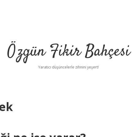
Özgün Fikir Bahçesi
Yaratıcı düşüncelerle zihnini yeşert!
ek