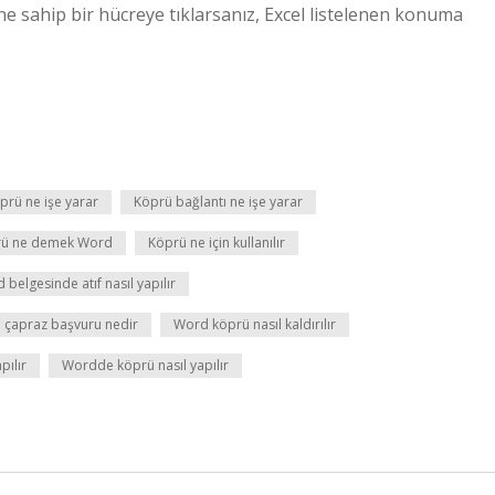
ine sahip bir hücreye tıklarsanız, Excel listelenen konuma
prü ne işe yarar
Köprü bağlantı ne işe yarar
rü ne demek Word
Köprü ne için kullanılır
 belgesinde atıf nasıl yapılır
 çapraz başvuru nedir
Word köprü nasıl kaldırılır
pılır
Wordde köprü nasıl yapılır