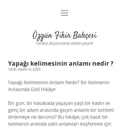
menüyü
Anasayfa
aç
Gizlilik Politikası
Özgün Fikir Bahçesi
Yasal Uyarı
Yaratıcı düşüncelerle zihnini yeşert!
Hakkımızda
Yapağı kelimesinin anlamı nedir ?
Tarih: Kasım 9, 2025
Yapağı Kelimesinin Anlamı Nedir? Bir Kelimenin
Arkasında Gizli Hikâye
Bir gün, bir kasabada yaşayan yaşlı bir kadın ve
genç bir adam arasında geçen anlamlı bir sohbeti
dinlemeye ne dersiniz? Bu hikâye, çok basit bir
kelimenin ardında saklı anlamları keşfetmek için