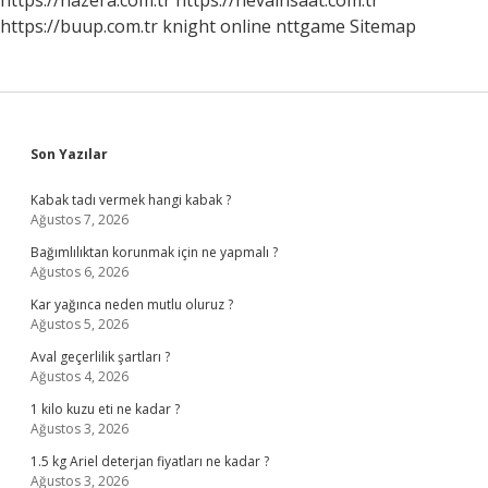
https://hazera.com.tr
https://nevainsaat.com.tr
https://buup.com.tr
knight online
nttgame
Sitemap
Sidebar
Son Yazılar
Kabak tadı vermek hangi kabak ?
Ağustos 7, 2026
Bağımlılıktan korunmak için ne yapmalı ?
Ağustos 6, 2026
Kar yağınca neden mutlu oluruz ?
Ağustos 5, 2026
Aval geçerlilik şartları ?
Ağustos 4, 2026
1 kilo kuzu eti ne kadar ?
Ağustos 3, 2026
1.5 kg Ariel deterjan fiyatları ne kadar ?
Ağustos 3, 2026