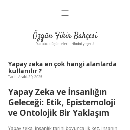
menüyü
Anasayfa
aç
Gizlilik Politikası
Özgün Fikir Bahçesi
Yasal Uyarı
Yaratıcı düşüncelerle zihnini yeşert!
Hakkımızda
Yapay zeka en çok hangi alanlarda
kullanılır ?
Tarih: Aralık 30, 2025
Yapay Zeka ve İnsanlığın
Geleceği: Etik, Epistemoloji
ve Ontolojik Bir Yaklaşım
Yapay zeka, insanlık tarihi boyunca ilk kez, insanın