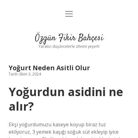
menüyü
Anasayfa
aç
Gizlilik Politikası
Özgün Fikir Bahçesi
Yasal Uyarı
Yaratıcı düşüncelerle zihnini yeşert!
Hakkımızda
Yoğurt Neden Asitli Olur
Tarih: Ekim 3, 2024
Yoğurdun asidini ne
alır?
Ekşi yoğurdumuzu kaseye koyup biraz tuz
ekliyoruz, 3 yemek kaşığı soğuk süt ekleyip iyice