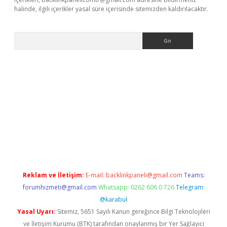
halinde, ilgili içerikler yasal süre içerisinde sitemizden kaldırılacaktır.
Arama
ltonbet
Reklam ve İletişim:
E-mail:
backlinkpaneli@gmail.com
Teams:
forumhizmeti@gmail.com
Whatsapp: 0262 606 0 726
Telegram:
@karabul
Yasal Uyarı:
Sitemiz, 5651 Sayılı Kanun gereğince Bilgi Teknolojileri
ve İletişim Kurumu (BTK) tarafından onaylanmış bir Yer Sağlayıcı