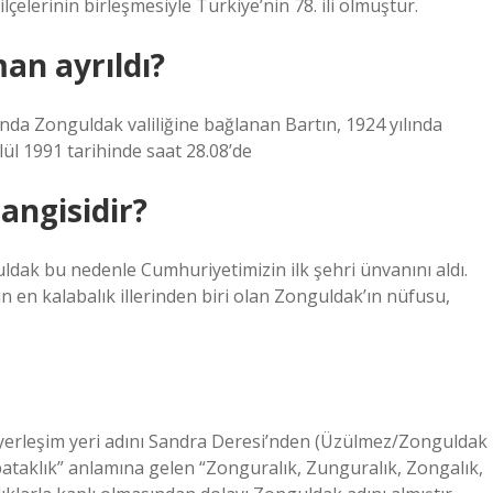
ilçelerinin birleşmesiyle Türkiye’nin 78. ili olmuştur.
an ayrıldı?
lında Zonguldak valiliğine bağlanan Bartın, 1924 yılında
ylül 1991 tarihinde saat 28.08’de
hangisidir?
ldak bu nedenle Cumhuriyetimizin ilk şehri ünvanını aldı.
in en kalabalık illerinden biri olan Zonguldak’ın nüfusu,
 yerleşim yeri adını Sandra Deresi’nden (Üzülmez/Zonguldak
 bataklık” anlamına gelen “Zonguralık, Zunguralık, Zongalık,