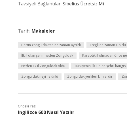
Tavsiyeli Bağlantılar:
Sibelius Ücretsiz Mi
Tarih:
Makaleler
Bartın zonguldaktan ne zaman ayrıldı
Ereğli ne zaman il oldu
İlk il olan şehir neden Zonguldak
Karabük il olmadan önce ne
Neden ilk il Zonguldak oldu
Türkiyenin ilk il olan şehri hangisi
Zonguldak neyi ile ünlü
Zonguldak yerlileri kimlerdir
Zon
Önceki Yazı
Ingilizce 600 Nasıl Yazılır