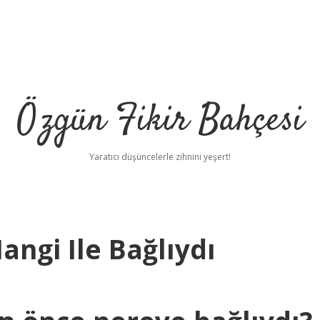
Özgün Fikir Bahçesi
Yaratıcı düşüncelerle zihnini yeşert!
ngi Ile Bağlıydı