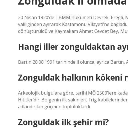
Zonguldak il olmada
20 Nisan 1920’de TBMM hükümeti Devrek, Ereğli, M
valiliğinden ayırarak Kastamonu Vilayeti’ne bağladı
dönüştürüldü ve Kaymakam Ahmet Cevdet Bey, Mutasa
Hangi iller zonguldaktan ayr
Bartın 28.08.1991 tarihinde il olunca, ayrıca Bartın, 
Zonguldak halkının kökeni 
Arkeolojik bulgulara göre, tarihi MÖ 2500’lere kada
Hititler’dir. Bölgenin ilk sakinleri, Frig kabilelerin
adlandırılan göçmen topluluklardı.
Zonguldak ilk şehir mi?