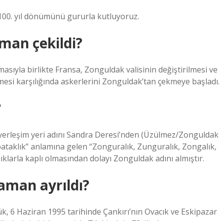
100. yıl dönümünü gururla kutluyoruz.
man çekildi?
sıyla birlikte Fransa, Zonguldak valisinin değiştirilmesi ve
esi karşılığında askerlerini Zonguldak’tan çekmeye başladı.
?
 yerleşim yeri adını Sandra Deresi’nden (Üzülmez/Zonguldak
 bataklık” anlamına gelen “Zonguralık, Zunguralık, Zongalık,
larla kaplı olmasından dolayı Zonguldak adını almıştır.
aman ayrıldı?
bük, 6 Haziran 1995 tarihinde Çankırı’nın Ovacık ve Eskipazar