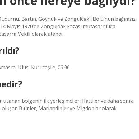
n önce nereye bağlıydı?
udurnu, Bartın, Göynük ve Zonguldak’ı Bolu’nun bağımsız
. 14 Mayıs 1920’de Zonguldak kazası mutasarrıflığa
rrıf Vekili olarak atandı.
ıldı?
Amasra, Ulus, Kurucaşile, 06.06.
nedir?
r uzanan bölgenin ilk yerleşimcileri Hattiler ve daha sonra
den oluşan Bitinler, Mariandinler ve Migdonlar olarak