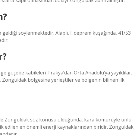
larla kaplı olmasından dolayı Zonguldak adını almıştır.
n?
n geldiği söylenmektedir. Alaplı, I. deprem kuşağında, 41/53
dır.
r?
ge göçebe kabileleri Trakya’dan Orta Anadolu’ya yayıldılar.
Zonguldak bölgesine yerleştiler ve bölgenin bilinen ilk
likle Zonguldak söz konusu olduğunda, kara kömürüyle ünlü
ik edilen en önemli enerji kaynaklarından biridir. Zonguldak
andadır.