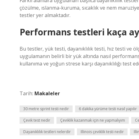
Farklı alanlara uygulanan başlıca dayanıklılık testl
çözülme, ıslanma-kuruma, sıcaklık ve nem maruziyet
testler yer almaktadır.
Performans testleri kaça ayr
Bu testler, yük testi, dayanıklılık testi, hız testi ve öl
uygulamanın belirli bir yük altında nasıl performans 
kullanıma ve yoğun strese karşı dayanıklılığı test ed
Tarih:
Makaleler
30 metre sprint testi nedir
6 dakika yürüme testi nasıl yapılır
Çevik test nedir
Çeviklik kazanmak için ne yapmalıyım
Ce
Dayanıklılık testleri nelerdir
Illinois çeviklik testi nedir
Ill