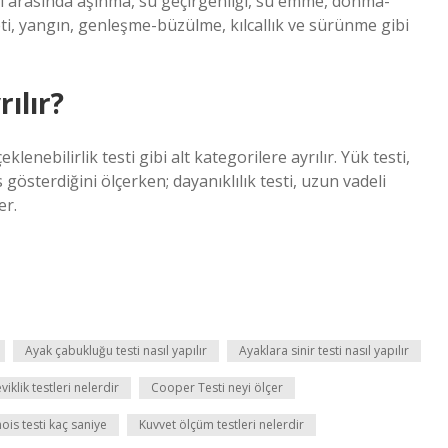
eri arasında aşınma, su geçirgenliği, su emme, donma-
i, yangın, genleşme-büzülme, kılcallık ve sürünme gibi
ılır?
çeklenebilirlik testi gibi alt kategorilere ayrılır. Yük testi,
gösterdiğini ölçerken; dayanıklılık testi, uzun vadeli
er.
Ayak çabukluğu testi nasıl yapılır
Ayaklara sinir testi nasıl yapılır
viklik testleri nelerdir
Cooper Testi neyi ölçer
inois testi kaç saniye
Kuvvet ölçüm testleri nelerdir