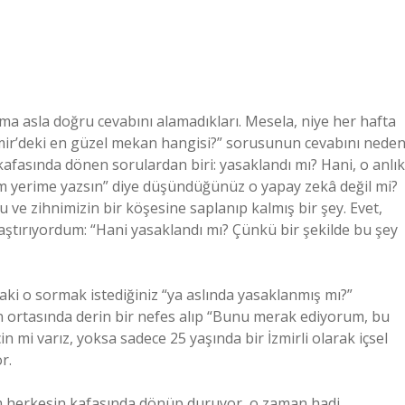
ma asla doğru cevabını alamadıkları. Mesela, niye her hafta
“İzmir’deki en güzel mekan hangisi?” sorusunun cevabını nede
kafasında dönen sorulardan biri: yasaklandı mı? Hani, o anlık
nim yerime yazsın” diye düşündüğünüz o yapay zekâ değil mi?
 ve zihnimizin bir köşesine saplanıp kalmış bir şey. Evet,
ştırıyordum: “Hani yasaklandı mı? Çünkü bir şekilde bu şey
aki o sormak istediğiniz “ya aslında yasaklanmış mı?”
n ortasında derin bir nefes alıp “Bunu merak ediyorum, bu
 mi varız, yoksa sadece 25 yaşında bir İzmirli olarak içsel
r.
herkesin kafasında dönüp duruyor, o zaman hadi