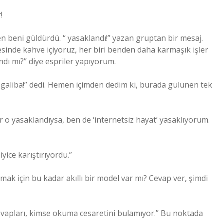
!
n beni güldürdü. “ yasaklandı!” yazan gruptan bir mesaj.
esinde kahve içiyoruz, her biri benden daha karmaşık işler
ı mı?” diye espriler yapıyorum.
 galiba!” dedi. Hemen içimden dedim ki, burada gülünen tek
r o yasaklandıysa, ben de ‘internetsiz hayat’ yasaklıyorum.
yice karıştırıyordu.”
mak için bu kadar akıllı bir model var mı? Cevap ver, şimdi
 cevapları, kimse okuma cesaretini bulamıyor.” Bu noktada