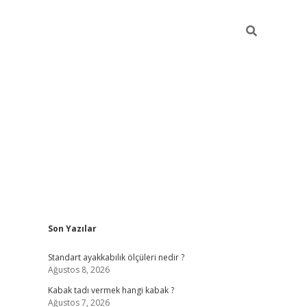
Sidebar
Son Yazılar
hiltonbet
Standart ayakkabılık ölçüleri nedir ?
Ağustos 8, 2026
Kabak tadı vermek hangi kabak ?
Ağustos 7, 2026