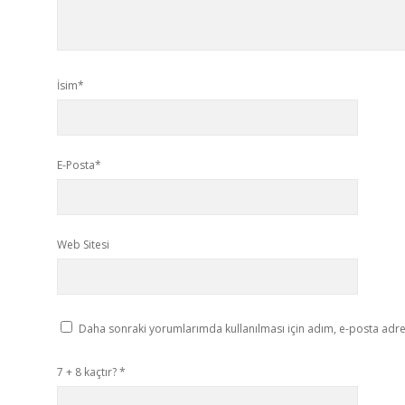
İsim*
E-Posta*
Web Sitesi
Daha sonraki yorumlarımda kullanılması için adım, e-posta adres
7 + 8 kaçtır?
*