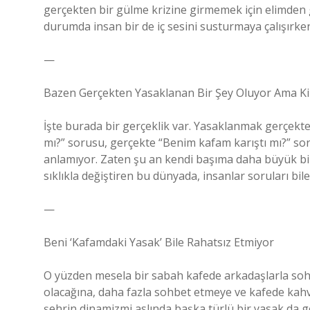
gerçekten bir gülme krizine girmemek için elimden 
durumda insan bir de iç sesini susturmaya çalışırk
—
Bazen Gerçekten Yasaklanan Bir Şey Oluyor Ama K
İşte burada bir gerçeklik var. Yasaklanmak gerçekt
mı?” sorusu, gerçekte “Benim kafam karıştı mı?” so
anlamıyor. Zaten şu an kendi başıma daha büyük bir 
sıklıkla değiştiren bu dünyada, insanlar soruları bil
—
Beni ‘Kafamdaki Yasak’ Bile Rahatsız Etmiyor
O yüzden mesela bir sabah kafede arkadaşlarla soh
olacağına, daha fazla sohbet etmeye ve kafede ka
şehrin dinamizmi aslında başka türlü bir yasak da g