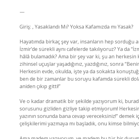
—
Giriş: , Yasaklandı Mı? Yoksa Kafamızda mı Yasak?
Hayatımda birkaç şey var, insanların hep sorduğu a
İzmir’de sürekli aynı cafelerde takılıyoruz? Ya da 
hâlâ bulamadık? Ama bir şey var ki, şu an herkesin 
zihinsel uçuşlar yaşadığınız, yazdığınız, sonra “Be
Herkesin evde, okulda, işte ya da sokakta konuştuğu
ben de bir zamanlar bu soruyu kafamda sürekli dola
aniden çıkıp gitti!”
Ve o kadar dramatik bir şekilde yazıyorum ki, burad
sorusunu gizliden gizliye takip etmiyorum! Herkesi
yazının sonunda bana cevap vereceksiniz!” demek için
çelişkilerimi yazmaya mı başladık, onu kimse bilmiyo
Ama madem yazıyorum, ve madem bu tür bir durum 