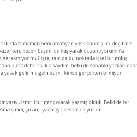
 aslında tamamen beni anlatıyor. yasaklanmış mı, değil mi?
 yazarken, bazen başımı da kaşıyarak düşünüyorum: Ya
 gerekmiyor mu? İşte, tam da bu noktada içsel bir gülüş
âdan biraz daha akıllı olsaydım, belki de sabahki yazılarımda
na yasak gelir mi, gelmez mi, kimse gerçekten bilmiyor!
r yazıyı, İzmirli bir genç olarak yazmış olduk. Belki de bir
z. Ama şimdi, şu an… yazmaya devam ediyorum.