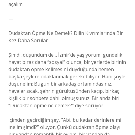
açalım.
—
Dudaktan Öpme Ne Demek? Dilin Kıvrımlarında Bir
Kez Daha Sorular
Şimdi, düşündüm de… İzmir’de yaşıyorum, gündelik
hayat biraz daha “sosyal” olunca, bir yerlerde birinin
dudaktan öpme kelimesini duyduğunda hemen
başka şeylere odaklanmak gerekebiliyor. Hani şöyle
düşünelim: Bugün bir arkadaş ortamındasınız,
havalar sıcak, şehrin gürültüsünden kaçıp, birkaç
kişilik bir sohbete dahil olmuşsunuz. Bir anda biri
“Dudaktan öpme ne demek?” diye soruyor.
İçimden geçirdiğim şey, “Abi, bu kadar derinlere mi
inelim şimdi?” oluyor. Çünkü dudaktan öpme olayı
bir yandan romantik bir eylem, bir yandan da