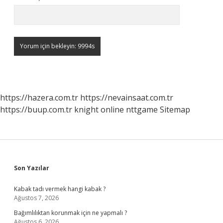
https://hazera.com.tr
https://nevainsaat.com.tr
https://buup.com.tr
knight online
nttgame
Sitemap
Sidebar
Son Yazılar
Kabak tadı vermek hangi kabak ?
Ağustos 7, 2026
Bağımlılıktan korunmak için ne yapmalı ?
Ağustos 6, 2026