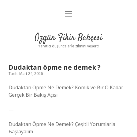
menüyü
Anasayfa
aç
Gizlilik Politikası
Özgün Fikir Bahçesi
Yasal Uyarı
Yaratıcı düşüncelerle zihnini yeşert!
Hakkımızda
Dudaktan öpme ne demek ?
Tarih: Mart 24, 2026
Dudaktan Öpme Ne Demek? Komik ve Bir O Kadar
Gerçek Bir Bakış Açısı
—
Dudaktan Öpme Ne Demek? Çeşitli Yorumlarla
Başlayalım