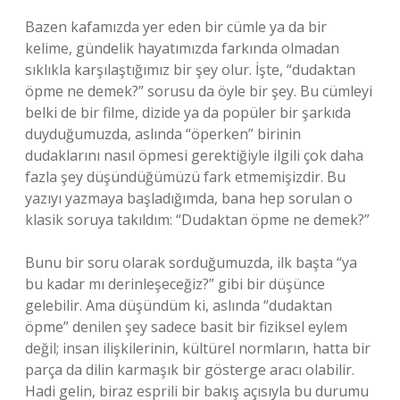
Bazen kafamızda yer eden bir cümle ya da bir
kelime, gündelik hayatımızda farkında olmadan
sıklıkla karşılaştığımız bir şey olur. İşte, “dudaktan
öpme ne demek?” sorusu da öyle bir şey. Bu cümleyi
belki de bir filme, dizide ya da popüler bir şarkıda
duyduğumuzda, aslında “öperken” birinin
dudaklarını nasıl öpmesi gerektiğiyle ilgili çok daha
fazla şey düşündüğümüzü fark etmemişizdir. Bu
yazıyı yazmaya başladığımda, bana hep sorulan o
klasik soruya takıldım: “Dudaktan öpme ne demek?”
Bunu bir soru olarak sorduğumuzda, ilk başta “ya
bu kadar mı derinleşeceğiz?” gibi bir düşünce
gelebilir. Ama düşündüm ki, aslında “dudaktan
öpme” denilen şey sadece basit bir fiziksel eylem
değil; insan ilişkilerinin, kültürel normların, hatta bir
parça da dilin karmaşık bir gösterge aracı olabilir.
Hadi gelin, biraz esprili bir bakış açısıyla bu durumu