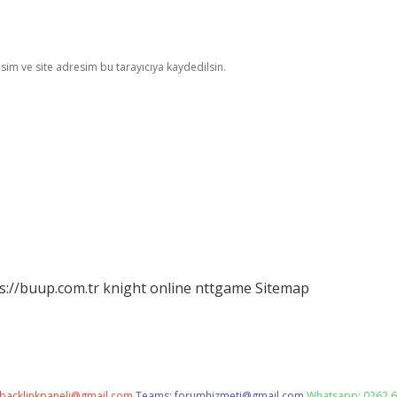
im ve site adresim bu tarayıcıya kaydedilsin.
s://buup.com.tr
knight online
nttgame
Sitemap
backlinkpaneli@gmail.com
Teams:
forumhizmeti@gmail.com
Whatsapp: 0262 6