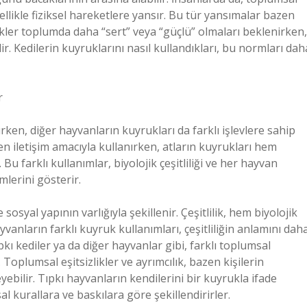
llikle fiziksel hareketlere yansır. Bu tür yansımalar bazen
kekler toplumda daha “sert” veya “güçlü” olmaları beklenirken,
r. Kedilerin kuyruklarını nasıl kullandıkları, bu normları dah
r
rken, diğer hayvanların kuyrukları da farklı işlevlere sahip
n iletişim amacıyla kullanırken, atların kuyrukları hem
Bu farklı kullanımlar, biyolojik çeşitliliği ve her hayvan
lerini gösterir.
 sosyal yapının varlığıyla şekillenir. Çeşitlilik, hem biyolojik
vanların farklı kuyruk kullanımları, çeşitliliğin anlamını dah
pkı kediler ya da diğer hayvanlar gibi, farklı toplumsal
 Toplumsal eşitsizlikler ve ayrımcılık, bazen kişilerin
leyebilir. Tıpkı hayvanların kendilerini bir kuyrukla ifade
al kurallara ve baskılara göre şekillendirirler.