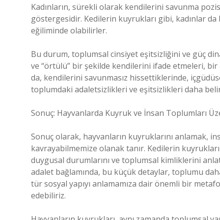
Kadınların, sürekli olarak kendilerini savunma pozis
göstergesidir. Kedilerin kuyrukları gibi, kadınlar d
eğiliminde olabilirler.
Bu durum, toplumsal cinsiyet eşitsizliğini ve güç di
ve “örtülü” bir şekilde kendilerini ifade etmeleri, 
da, kendilerini savunmasız hissettiklerinde, içgüdüs
toplumdaki adaletsizlikleri ve eşitsizlikleri daha beli
Sonuç: Hayvanlarda Kuyruk ve İnsan Toplumları Üz
Sonuç olarak, hayvanların kuyruklarını anlamak, insa
kavrayabilmemize olanak tanır. Kedilerin kuyrukları gi
duygusal durumlarını ve toplumsal kimliklerini anla
adalet bağlamında, bu küçük detaylar, toplumu daha 
tür sosyal yapıyı anlamamıza dair önemli bir metafo
edebiliriz.
Hayvanların kuyrukları, aynı zamanda toplumsal yapıl