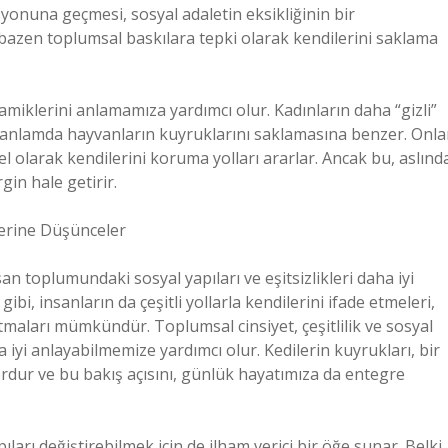
yonuna geçmesi, sosyal adaletin eksikliğinin bir
a bazen toplumsal baskılara tepki olarak kendilerini saklama
namiklerini anlamamıza yardımcı olur. Kadınların daha “gizli”
bir anlamda hayvanların kuyruklarını saklamasına benzer. Onla
el olarak kendilerini koruma yolları ararlar. Ancak bu, aslınd
rgin hale getirir.
erine Düşünceler
n toplumundaki sosyal yapıları ve eşitsizlikleri daha iyi
bi, insanların da çeşitli yollarla kendilerini ifade etmeleri,
tmaları mümkündür. Toplumsal cinsiyet, çeşitlilik ve sosyal
iyi anlayabilmemize yardımcı olur. Kedilerin kuyrukları, bir
rdur ve bu bakış açısını, günlük hayatımıza da entegre
arı değiştirebilmek için de ilham verici bir öğe sunar. Belki