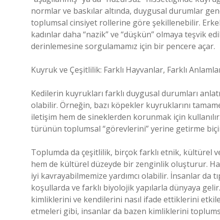
normlar ve baskılar altında, duygusal durumlar gene
toplumsal cinsiyet rollerine göre şekillenebilir. Er
kadınlar daha “nazik” ve “düşkün” olmaya teşvik edili
derinlemesine sorgulamamız için bir pencere açar.
Kuyruk ve Çeşitlilik: Farklı Hayvanlar, Farklı Anlamla
Kedilerin kuyrukları farklı duygusal durumları anlatı
olabilir. Örneğin, bazı köpekler kuyruklarını tamame
iletişim hem de sineklerden korunmak için kullanılır. 
türünün toplumsal “görevlerini” yerine getirme biçim
Toplumda da çeşitlilik, birçok farklı etnik, kültürel ve
hem de kültürel düzeyde bir zenginlik oluşturur. Hay
iyi kavrayabilmemize yardımcı olabilir. İnsanlar da tı
koşullarda ve farklı biyolojik yapılarla dünyaya gelir.
kimliklerini ve kendilerini nasıl ifade ettiklerini etki
etmeleri gibi, insanlar da bazen kimliklerini toplums