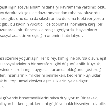
çeşitliliğin sosyal anlamını daha iyi kavramama yardımcı oldu.
nını daraltacak şekilde davranmasından rahatsız oluyordu.
mesi gibi, onu daha da sıkıştıran bu duruma tepki veriyordu.
gibi, bu kadının vücut dili de toplumsal normlara karşı bir
 savunarak, bir tür sessiz direnişe geçiyordu. Hayvanların
sosyal adaletin ve eşitliğin önemini hatırlatıyor.
sı üzerine yoğunlaşır. Her birey, kimliği ne olursa olsun, eşi
bu sosyal adaletin bir metaforu gibi düşünülebilir. Kuyruk,
vresindekilere hangi duygusal durumda olduğunu gösterdiği
nler, insanların kimliklerini belirlerken, kedilerin kuyrukları
ak bu, toplumsal cinsiyet eşitsizliklerini ya da diğer
az.
i güvende hissetmediklerini sıkça duyuyoruz. Bir erkek,
yan bir kedi gibi, kendini güçlü ve haklı hissediyor olabilir.