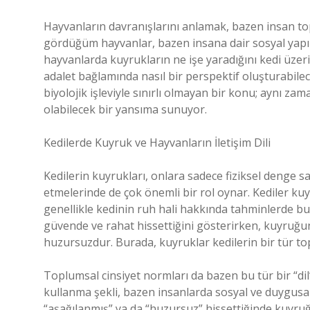
Hayvanların davranışlarını anlamak, bazen insan to
gördüğüm hayvanlar, bazen insana dair sosyal yapıla
hayvanlarda kuyrukların ne işe yaradığını kedi üzerin
adalet bağlamında nasıl bir perspektif oluşturabilec
biyolojik işleviyle sınırlı olmayan bir konu; aynı z
olabilecek bir yansıma sunuyor.
Kedilerde Kuyruk ve Hayvanların İletişim Dili
Kedilerin kuyrukları, onlara sadece fiziksel denge 
etmelerinde de çok önemli bir rol oynar. Kediler kuyr
genellikle kedinin ruh hali hakkında tahminlerde bu
güvende ve rahat hissettiğini gösterirken, kuyruğu
huzursuzdur. Burada, kuyruklar kedilerin bir tür topl
Toplumsal cinsiyet normları da bazen bu tür bir “dil
kullanma şekli, bazen insanlarda sosyal ve duygusal b
“aşağılanmış” ya da “huzursuz” hissettiğinde kuyruğ