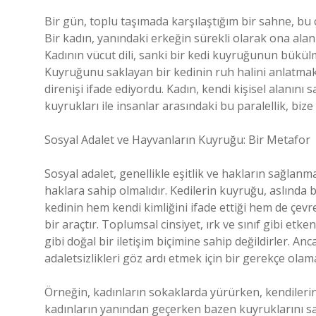
Bir gün, toplu taşımada karşılaştığım bir sahne, bu 
Bir kadın, yanındaki erkeğin sürekli olarak ona ala
Kadının vücut dili, sanki bir kedi kuyruğunun bükül
Kuyruğunu saklayan bir kedinin ruh halini anlatmak 
direnişi ifade ediyordu. Kadın, kendi kişisel alanını
kuyrukları ile insanlar arasındaki bu paralellik, bize 
Sosyal Adalet ve Hayvanların Kuyruğu: Bir Metafor
Sosyal adalet, genellikle eşitlik ve hakların sağlanma
haklara sahip olmalıdır. Kedilerin kuyruğu, aslında 
kedinin hem kendi kimliğini ifade ettiği hem de çe
bir araçtır. Toplumsal cinsiyet, ırk ve sınıf gibi etke
gibi doğal bir iletişim biçimine sahip değildirler. Anc
adaletsizlikleri göz ardı etmek için bir gerekçe olam
Örneğin, kadınların sokaklarda yürürken, kendilerin
kadınların yanından geçerken bazen kuyruklarını salla