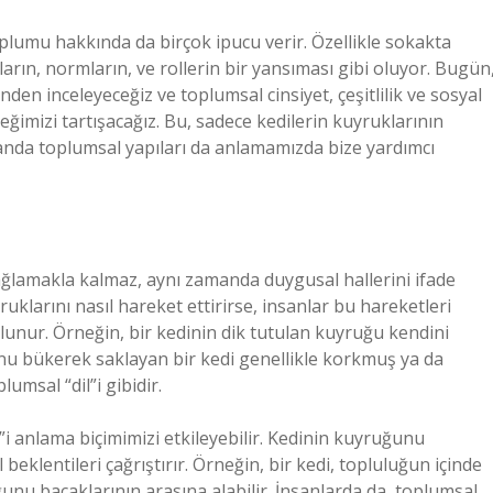
plumu hakkında da birçok ipucu verir. Özellikle sokakta
rın, normların, ve rollerin bir yansıması gibi oluyor. Bugün
den inceleyeceğiz ve toplumsal cinsiyet, çeşitlilik ve sosyal
eğimizi tartışacağız. Bu, sadece kedilerin kuyruklarının
amanda toplumsal yapıları da anlamamızda bize yardımcı
sağlamakla kalmaz, aynı zamanda duygusal hallerini ifade
uklarını nasıl hareket ettirirse, insanlar bu hareketleri
lunur. Örneğin, bir kedinin dik tutulan kuyruğu kendini
nu bükerek saklayan bir kedi genellikle korkmuş ya da
umsal “dil”i gibidir.
”i anlama biçimimizi etkileyebilir. Kedinin kuyruğunu
eklentileri çağrıştırır. Örneğin, bir kedi, topluluğun içinde
unu bacaklarının arasına alabilir. İnsanlarda da, toplumsal