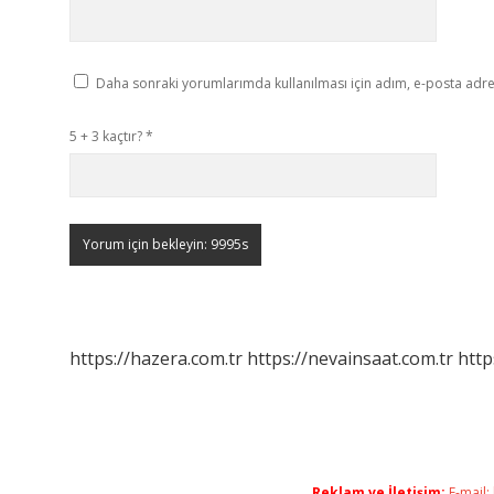
Daha sonraki yorumlarımda kullanılması için adım, e-posta adres
5 + 3 kaçtır?
*
https://hazera.com.tr
https://nevainsaat.com.tr
http
Reklam ve İletişim:
E-mail: