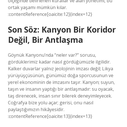
ölçeğinde belirlenen kurallar ve alan yönetimi, bu
ortak yaşamı mümkün kılar.
:contentReference[oaicite:12]{index=12}
Son Söz: Kanyon Bir Koridor
Değil, Bir Antlaşma
Göynük Kanyonu’nda “neler var?” sorusu,
gördüklerimiz kadar nasıl gördüğümüzle ilgilidir.
Kalker duvarlar yalnız jeolojinin imzası değil; Likya
yürüyüşçüsünün, günümüz doğa sporcusunun ve
yerel ekonominin de imzasını taşır. Kanyon; suyun,
taşın ve insanın yaptığı bir antlaşmadır: su oyacak,
taş direnecek, insan sınır bilerek deneyimleyecek.
Coğrafya bize yolu açar; gerisi, onu nasıl
paylaştığımızın hikâyesidir.
:contentReference[oaicite:13]{index=13}