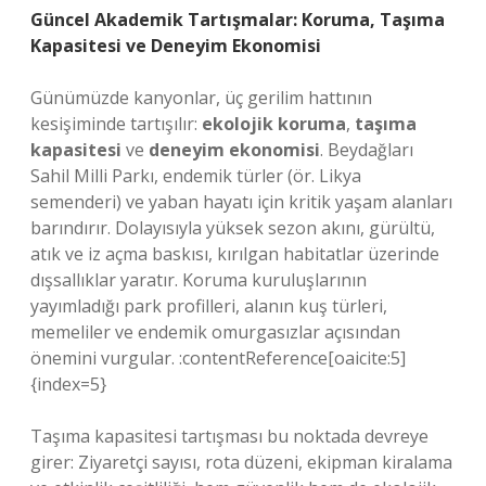
Güncel Akademik Tartışmalar: Koruma, Taşıma
Kapasitesi ve Deneyim Ekonomisi
Günümüzde kanyonlar, üç gerilim hattının
kesişiminde tartışılır:
ekolojik koruma
,
taşıma
kapasitesi
ve
deneyim ekonomisi
. Beydağları
Sahil Milli Parkı, endemik türler (ör. Likya
semenderi) ve yaban hayatı için kritik yaşam alanları
barındırır. Dolayısıyla yüksek sezon akını, gürültü,
atık ve iz açma baskısı, kırılgan habitatlar üzerinde
dışsallıklar yaratır. Koruma kuruluşlarının
yayımladığı park profilleri, alanın kuş türleri,
memeliler ve endemik omurgasızlar açısından
önemini vurgular. :contentReference[oaicite:5]
{index=5}
Taşıma kapasitesi tartışması bu noktada devreye
girer: Ziyaretçi sayısı, rota düzeni, ekipman kiralama