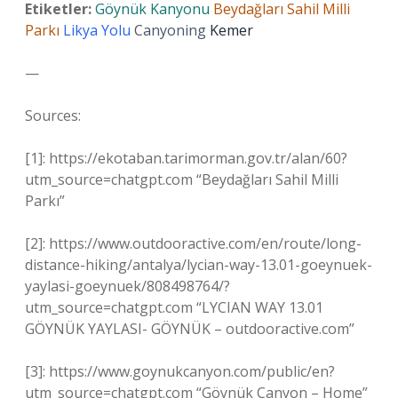
Etiketler:
Göynük Kanyonu
Beydağları Sahil Milli
Parkı
Likya Yolu
Canyoning
Kemer
—
Sources:
[1]: https://ekotaban.tarimorman.gov.tr/alan/60?
utm_source=chatgpt.com “Beydağları Sahil Milli
Parkı”
[2]: https://www.outdooractive.com/en/route/long-
distance-hiking/antalya/lycian-way-13.01-goeynuek-
yaylasi-goeynuek/808498764/?
utm_source=chatgpt.com “LYCIAN WAY 13.01
GÖYNÜK YAYLASI- GÖYNÜK – outdooractive.com”
[3]: https://www.goynukcanyon.com/public/en?
utm_source=chatgpt.com “Göynük Canyon – Home”