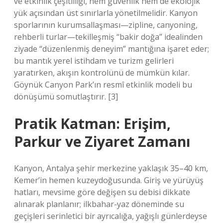
ve etkinlik çeşitliliği, hem güvenlik hem de ekolojik
yük açısından üst sınırlarla yönetilmelidir. Kanyon
sporlarının kurumsallaşması—zipline, canyoning,
rehberli turlar—tekilleşmiş “bakir doğa” idealinden
ziyade “düzenlenmiş deneyim” mantığına işaret eder;
bu mantık yerel istihdam ve turizm gelirleri
yaratırken, akışın kontrolünü de mümkün kılar.
Göynük Canyon Park’ın resmî etkinlik modeli bu
dönüşümü somutlaştırır. [3]
Pratik Katman: Erişim,
Parkur ve Ziyaret Zamanı
Kanyon, Antalya şehir merkezine yaklaşık 35–40 km,
Kemer’in hemen kuzeydoğusunda. Giriş ve yürüyüş
hatları, mevsime göre değişen su debisi dikkate
alınarak planlanır; ilkbahar-yaz döneminde su
geçişleri serinletici bir ayrıcalığa, yağışlı günlerdeyse