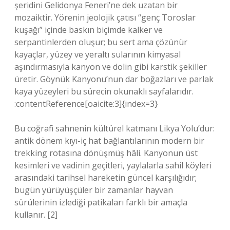
şeridini Gelidonya Feneri’ne dek uzatan bir
mozaiktir. Yörenin jeolojik çatısı “genç Toroslar
kuşağı” içinde baskın biçimde kalker ve
serpantinlerden oluşur; bu sert ama çözünür
kayaçlar, yüzey ve yeraltı sularının kimyasal
aşındırmasıyla kanyon ve dolin gibi karstik şekiller
üretir. Göynük Kanyonu’nun dar boğazları ve parlak
kaya yüzeyleri bu sürecin okunaklı sayfalarıdır.
:contentReference[oaicite:3]{index=3}
Bu coğrafi sahnenin kültürel katmanı Likya Yolu’dur:
antik dönem kıyı-iç hat bağlantılarının modern bir
trekking rotasına dönüşmüş hâli. Kanyonun üst
kesimleri ve vadinin geçitleri, yaylalarla sahil köyleri
arasındaki tarihsel hareketin güncel karşılığıdır;
bugün yürüyüşçüler bir zamanlar hayvan
sürülerinin izlediği patikaları farklı bir amaçla
kullanır. [2]