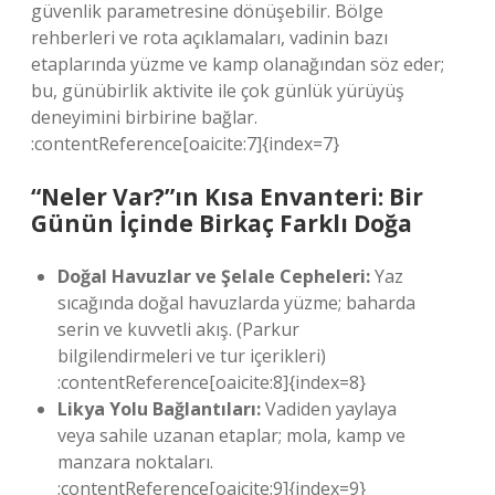
güvenlik parametresine dönüşebilir. Bölge
rehberleri ve rota açıklamaları, vadinin bazı
etaplarında yüzme ve kamp olanağından söz eder;
bu, günübirlik aktivite ile çok günlük yürüyüş
deneyimini birbirine bağlar.
:contentReference[oaicite:7]{index=7}
“Neler Var?”ın Kısa Envanteri: Bir
Günün İçinde Birkaç Farklı Doğa
Doğal Havuzlar ve Şelale Cepheleri:
Yaz
sıcağında doğal havuzlarda yüzme; baharda
serin ve kuvvetli akış. (Parkur
bilgilendirmeleri ve tur içerikleri)
:contentReference[oaicite:8]{index=8}
Likya Yolu Bağlantıları:
Vadiden yaylaya
veya sahile uzanan etaplar; mola, kamp ve
manzara noktaları.
:contentReference[oaicite:9]{index=9}