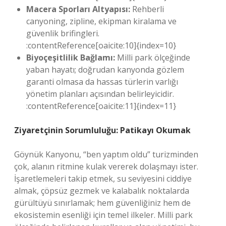
Macera Sporları Altyapısı:
Rehberli
canyoning, zipline, ekipman kiralama ve
güvenlik brifingleri.
:contentReference[oaicite:10]{index=10}
Biyoçeşitlilik Bağlamı:
Milli park ölçeğinde
yaban hayatı; doğrudan kanyonda gözlem
garanti olmasa da hassas türlerin varlığı
yönetim planları açısından belirleyicidir.
:contentReference[oaicite:11]{index=11}
Ziyaretçinin Sorumluluğu: Patikayı Okumak
Göynük Kanyonu, “ben yaptım oldu” turizminden
çok, alanın ritmine kulak vererek dolaşmayı ister.
İşaretlemeleri takip etmek, su seviyesini ciddiye
almak, çöpsüz gezmek ve kalabalık noktalarda
gürültüyü sınırlamak; hem güvenliğiniz hem de
ekosistemin esenliği için temel ilkeler. Milli park