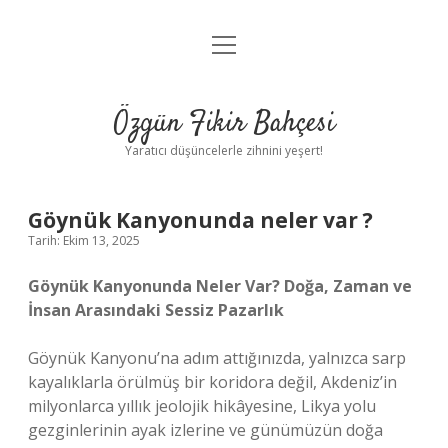
menüyü
Anasayfa
aç
Gizlilik Politikası
Özgün Fikir Bahçesi
Yasal Uyarı
Yaratıcı düşüncelerle zihnini yeşert!
Hakkımızda
Göynük Kanyonunda neler var ?
Tarih: Ekim 13, 2025
Göynük Kanyonunda Neler Var? Doğa, Zaman ve
İnsan Arasındaki Sessiz Pazarlık
Göynük Kanyonu’na adım attığınızda, yalnızca sarp
kayalıklarla örülmüş bir koridora değil, Akdeniz’in
milyonlarca yıllık jeolojik hikâyesine, Likya yolu
gezginlerinin ayak izlerine ve günümüzün doğa