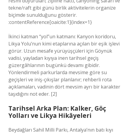
resmî duyuruları; zipline hattı, canyoning safari ve
tekne/raft gibi günü birlik aktivitelerin organize
biçimde sunulduğunu gösterir.
:contentReference[oaicite:1]{index=1}
İkinci katman “yol”un katmanı: Kanyon koridoru,
Likya Yolu’nun kimi etaplarına açılan bir eşik işlevi
görür. Uzun mesafe yürüyüşçüleri için Göynük
vadisi, yayladan kıyıya inen tarihsel geçiş
güzergâhlarının bugünkü devamı gibidir.
Yönlendirmeli parkurlarda mevsime göre su
geçişleri ve iniş-çıkışlar planlanır; rehberli rota
açıklamaları, vadinin dört mevsim ayrı bir karakter
taşıdığını not eder. [2]
Tarihsel Arka Plan: Kalker, Göç
Yolları ve Likya Hikâyeleri
Beydağları Sahil Milli Parkı, Antalya’nın batı kıyı