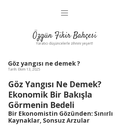
menüyü
Anasayfa
aç
Gizlilik Politikası
Özgün Fikir Bahçesi
Yasal Uyarı
Yaratıcı düşüncelerle zihnini yeşert!
Hakkımızda
Göz yangısı ne demek ?
Tarih: Ekim 13, 2025
Göz Yangısı Ne Demek?
Ekonomik Bir Bakışla
Görmenin Bedeli
Bir Ekonomistin Gözünden: Sınırlı
Kaynaklar, Sonsuz Arzular