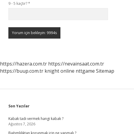
9 - 5 kaçtır?
*
https://hazera.com.tr
https://nevainsaat.com.tr
https://buup.com.tr
knight online
nttgame
Sitemap
Sidebar
Son Yazılar
Kabak tadı vermek hangi kabak ?
Ağustos 7, 2026
Bağımlılıktan korunmak için ne yapmalı ?