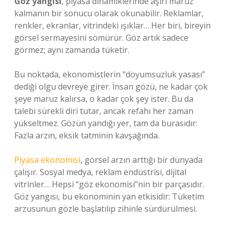
Göz yangısı
, piyasa dinamiklerinde aşırı maruz
kalmanın bir sonucu olarak okunabilir. Reklamlar,
renkler, ekranlar, vitrindeki ışıklar… Her biri, bireyin
görsel sermayesini sömürür. Göz artık sadece
görmez; aynı zamanda tüketir.
Bu noktada, ekonomistlerin “doyumsuzluk yasası”
dediği olgu devreye girer. İnsan gözü, ne kadar çok
şeye maruz kalırsa, o kadar çok şey ister. Bu da
talebi sürekli diri tutar, ancak refahı her zaman
yükseltmez. Gözün yandığı yer, tam da burasıdır:
Fazla arzın, eksik tatminin kavşağında.
Piyasa ekonomisi
, görsel arzın arttığı bir dünyada
çalışır. Sosyal medya, reklam endüstrisi, dijital
vitrinler… Hepsi “göz ekonomisi”nin bir parçasıdır.
Göz yangısı, bu ekonominin yan etkisidir: Tüketim
arzusunun gözle başlatılıp zihinle sürdürülmesi.